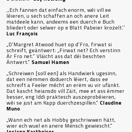
,,Ech fannen dat einfach enorm, wéi vill ee
léieren, u sech schaffen an och anere Leit
matdeele kann, andeems een duerch e Buch
bliedert oder selwer op e Blatt Pabeier krozelt.’’
Luc François
„D’Margret Atwood huet op d’Fro, firwat si
schreift, geäntwert: „Firwat net? Ech verstinn
Är Fro net.“ Vläicht ass dat déi beschten
Äntwert.“
Samuel Hamen
„Schreiwen [soll een] als Handwierk ugesinn,
dat een nëmmen doduerch léiert, dass ee
schreift a Feeler mécht an erëm vu vir ufänkt.
Dat kascht heiansdo vill Zäit, mee et ass ëmmer
besser, eng Iddi praktesch auszeprobéieren,
wéi se just am Kapp duerchzespillen.”
Claudine
Muno
„Wann ech net als Hobby geschriwwen hätt,
wier ech wuel en anere Mënsch gewiescht.”
Josiane Kartheiser