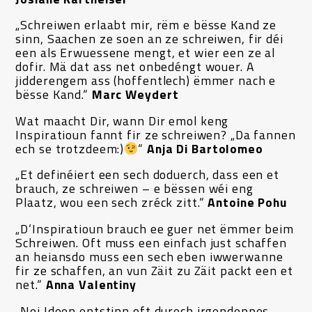
„Schreiwen erlaabt mir, rëm e bësse Kand ze
sinn, Saachen ze soen an ze schreiwen, fir déi
een als Erwuessene mengt, et wier een ze al
dofir. Mä dat ass net onbedéngt wouer. A
jidderengem ass (hoffentlech) ëmmer nach e
bësse Kand.“
Marc Weydert
Wat maacht Dir, wann Dir emol keng
Inspiratioun fannt fir ze schreiwen? „Da fannen
ech se trotzdeem:)
“
Anja Di Bartolomeo
„Et definéiert een sech doduerch, dass een et
brauch, ze schreiwen – e bëssen wéi eng
Plaatz, wou een sech zréck zitt.“
Antoine Pohu
„D‘Inspiratioun brauch ee guer net ëmmer beim
Schreiwen. Oft muss een einfach just schaffen
an heiansdo muss een sech eben iwwerwanne
fir ze schaffen, an vun Zäit zu Zäit packt een et
net.“
Anna Valentiny
„Nei Ideen entstinn oft durech irgendeppes,