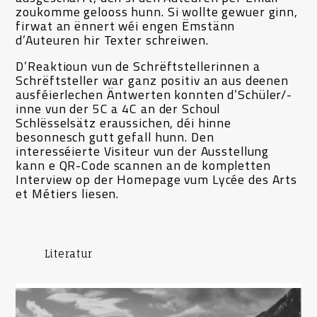
zoukomme gelooss hunn. Si wollte gewuer ginn,
firwat an ënnert wéi engen Ëmstänn
d’Auteuren hir Texter schreiwen.
D’Reaktioun vun de Schrëftstellerinnen a
Schrëftsteller war ganz positiv an aus deenen
ausféierlechen Äntwerten konnten d’Schüler/-
inne vun der 5C a 4C an der Schoul
Schlësselsätz eraussichen, déi hinne
besonnesch gutt gefall hunn. Den
interesséierte Visiteur vun der Ausstellung
kann e QR-Code scannen an de kompletten
Interview op der Homepage vum Lycée des Arts
et Métiers liesen.
Literatur