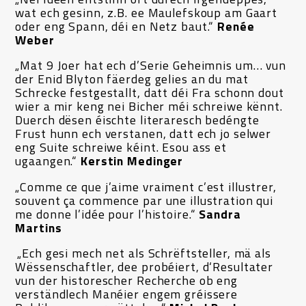
wat ech gesinn, z.B. ee Maulefskoup am Gaart
oder eng Spann, déi en Netz baut.“
Renée
Weber
„Mat 9 Joer hat ech d’Serie Geheimnis um… vun
der Enid Blyton fäerdeg gelies an du mat
Schrecke festgestallt, datt déi Fra schonn dout
wier a mir keng nei Bicher méi schreiwe kënnt.
Duerch dësen éischte literaresch bedéngte
Frust hunn ech verstanen, datt ech jo selwer
eng Suite schreiwe kéint. Esou ass et
ugaangen.“
Kerstin Medinger
„Comme ce que j’aime vraiment c’est illustrer,
souvent ça commence par une illustration qui
me donne l’idée pour l’histoire.“
Sandra
Martins
„Ech gesi mech net als Schrëftsteller, mä als
Wëssenschaftler, dee probéiert, d‘Resultater
vun der historescher Recherche ob eng
verständlech Manéier engem gréissere