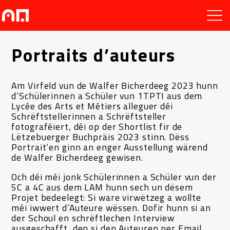
Portraits d’auteurs
Am Virfeld vun de Walfer Bicherdeeg 2023 hunn
d’Schülerinnen a Schüler vun 1TPTI aus dem
Lycée des Arts et Métiers alleguer déi
Schrëftstellerinnen a Schrëftsteller
fotograféiert, déi op der Shortlist fir de
Lëtzebuerger Buchpräis 2023 stinn. Dëss
Portrait‘en ginn an enger Ausstellung wärend
de Walfer Bicherdeeg gewisen.
Och déi méi jonk Schülerinnen a Schüler vun der
5C a 4C aus dem LAM hunn sech un dësem
Projet bedeelegt: Si ware virwëtzeg a wollte
méi iwwert d’Auteure wëssen. Dofir hunn si an
der Schoul en schrëftlechen Interview
ausgeschafft, den si den Auteuren per Email