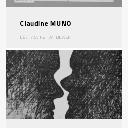
Claudine MUNO
DËST ASS NET DÄI LIEWEN