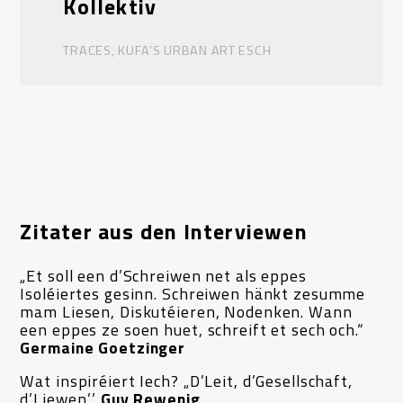
Kollektiv
TRACES, KUFA’S URBAN ART ESCH
Zitater aus den Interviewen
„Et soll een d’Schreiwen net als eppes
Isoléiertes gesinn. Schreiwen hänkt zesumme
mam Liesen, Diskutéieren, Nodenken. Wann
een eppes ze soen huet, schreift et sech och.“
Germaine Goetzinger
Wat inspiréiert Iech? „D’Leit, d’Gesellschaft,
d’Liewen.’’
Guy Rewenig