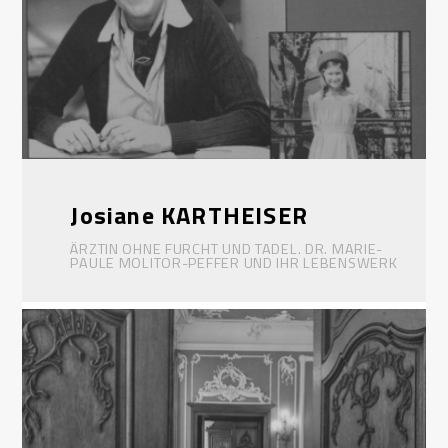
Josiane KARTHEISER
ÄRZTIN OHNE FURCHT UND TADEL. DR. MARIE-
PAULE MOLITOR-PEFFER UND IHR LEBENSWERK