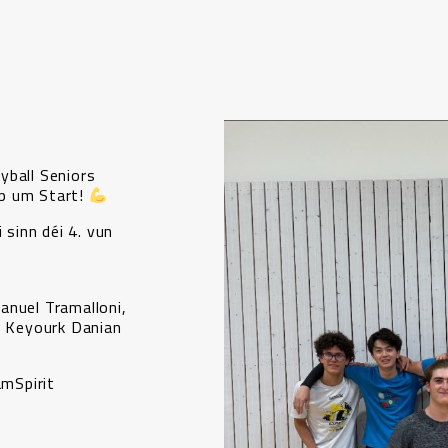
yball Seniors
p um Start!
 sinn déi 4. vun
anuel Tramalloni,
, Keyourk Danian
mSpirit