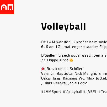
Volleyball
De LAM war de 9. Oktober beim Volle
6×6 am LGL mat enger staarker Ekip
D’Spiller hu sech super geschloen a si
21 Ekippe ginn!
Bravo un eis Schüler:
Valentin Baptista, Nick Menghi, Emm
Oscar Jung, Kaixiang Wu, Mick Jüttel
, Dinis Pereira, Janis Ferro.
#LAMSport #Volleyball #LASEL #Tea