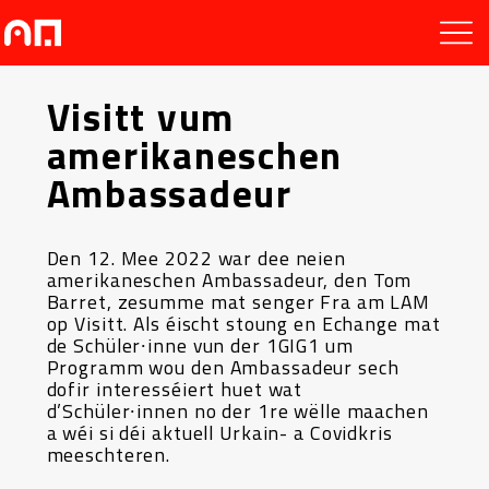
Visitt vum
amerikaneschen
Ambassadeur
Den 12. Mee 2022 war dee neien
amerikaneschen Ambassadeur, den Tom
Barret, zesumme mat senger Fra am LAM
op Visitt. Als éischt stoung en Echange mat
de Schüler∙inne vun der 1GIG1 um
Programm wou den Ambassadeur sech
dofir interesséiert huet wat
d’Schüler∙innen no der 1re wëlle maachen
a wéi si déi aktuell Urkain- a Covidkris
meeschteren.