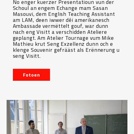
No enger kuerzer Presentatioun vun der
Schoul an engem Echange mam Sasan
Masouvi, dem English Teaching Assistant
am LAM, deen iwwer déi amerikanesch
Ambassade vermëttelt gouf, war dunn
nach eng Visitt a verschidden Ateliere
geplangt. Am Atelier Tournage vum Mike
Mathieu krut Seng Exzellenz dunn och e
klenge Souvenir gefrääst als Erënnerung u
seng Visitt.
Fotoen