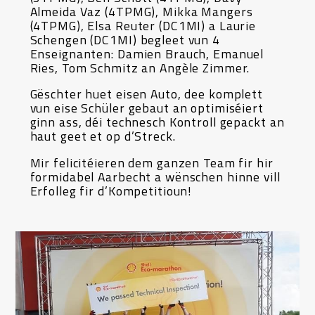
Almeida Vaz (4TPMG), Mikka Mangers
(4TPMG), Elsa Reuter (DC1MI) a Laurie
Schengen (DC1MI) begleet vun 4
Enseignanten: Damien Brauch, Emanuel
Ries, Tom Schmitz an Angèle Zimmer.
Gëschter huet eisen Auto, dee komplett
vun eise Schüler gebaut an optimiséiert
ginn ass, déi technesch Kontroll gepackt an
haut geet et op d’Streck.
Mir felicitéieren dem ganzen Team fir hir
formidabel Aarbecht a wënschen hinne vill
Erfolleg fir d’Kompetitioun!