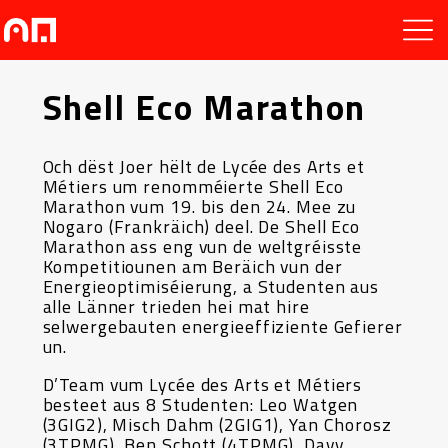
Shell Eco Marathon
Och dëst Joer hëlt de Lycée des Arts et
Métiers um renomméierte Shell Eco
Marathon vum 19. bis den 24. Mee zu
Nogaro (Frankräich) deel. De Shell Eco
Marathon ass eng vun de weltgréisste
Kompetitiounen am Beräich vun der
Energieoptimiséierung, a Studenten aus
alle Länner trieden hei mat hire
selwergebauten energieeffiziente Gefierer
un.
D’Team vum Lycée des Arts et Métiers
besteet aus 8 Studenten: Leo Watgen
(3GIG2), Misch Dahm (2GIG1), Yan Chorosz
(3TPMG), Ben Schott (4TPMG), Davy