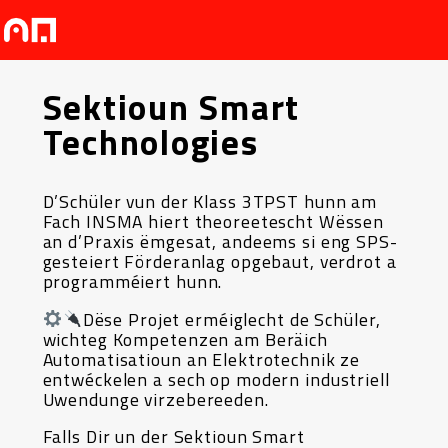
Sektioun Smart
Technologies
D’Schüler vun der Klass 3TPST hunn am
Fach INSMA hiert theoreetescht Wëssen
an d’Praxis ëmgesat, andeems si eng SPS-
gesteiert Förderanlag opgebaut, verdrot a
programméiert hunn.
Dëse Projet erméiglecht de Schüler,
wichteg Kompetenzen am Beräich
Automatisatioun an Elektrotechnik ze
entwéckelen a sech op modern industriell
Uwendunge virzebereeden.
Falls Dir un der Sektioun Smart