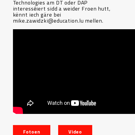
Technologies am DT oder DAP
interesséiert sidd a weider Froen hutt,
kënnt iech gäre bei
mike.zawidzki@education.lu mellen.
Fotoen
Video