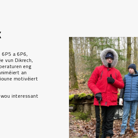
k
n 6P5 a 6P6,
e vun Dikrech,
peraturen eng
animéiert an
tioune motivéiert
 zwou interessant