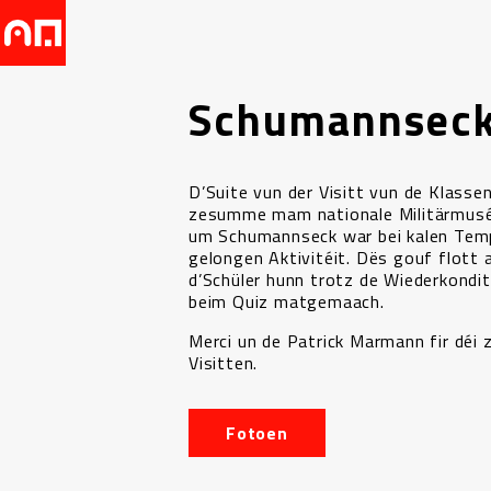
Schumannsec
D’Suite vun der Visitt vun de Klasse
zesumme mam nationale Militärmusé
um Schumannseck war bei kalen Tem
gelongen Aktivitéit. Dës gouf flott 
d’Schüler hunn trotz de Wiederkondi
beim Quiz matgemaach.
Merci un de Patrick Marmann fir déi
Visitten.
Fotoen