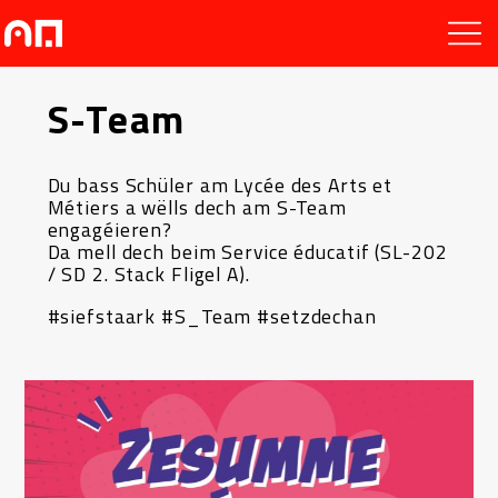
S-Team
Du bass Schüler am Lycée des Arts et
Métiers a wëlls dech am S-Team
engagéieren?
Da mell dech beim Service éducatif (SL-202
/ SD 2. Stack Fligel A).
#siefstaark #S_Team #setzdechan