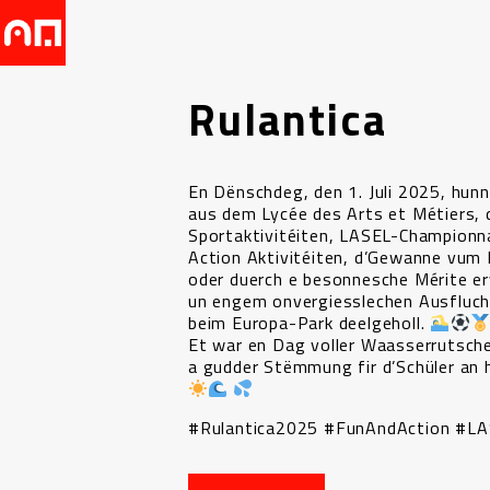
Rulantica
En Dënschdeg, den 1. Juli 2025, hunn
aus dem Lycée des Arts et Métiers, 
Sportaktivitéiten, LASEL-Championn
Action Aktivitéiten, d’Gewanne vum 
oder duerch e besonnesche Mérite er
un engem onvergiesslechen Ausfluch
beim Europa-Park deelgeholl.
Et war en Dag voller Waasserrutsch
a gudder Stëmmung fir d’Schüler an 
#Rulantica2025 #FunAndAction #LA