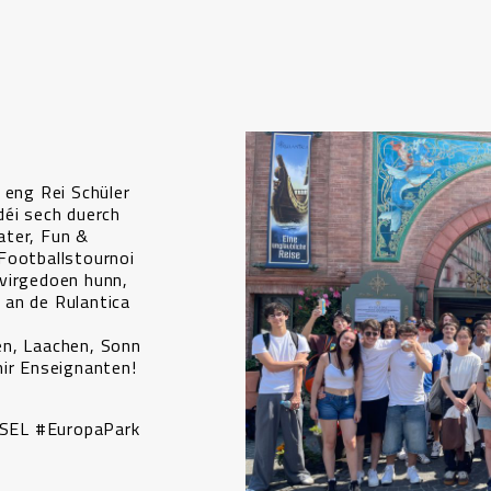
 eng Rei Schüler
déi sech duerch
ater, Fun &
Footballstournoi
virgedoen hunn,
 an de Rulantica
en, Laachen, Sonn
hir Enseignanten!
SEL #EuropaPark