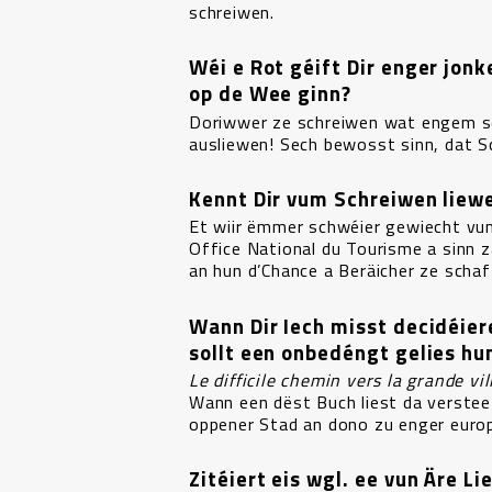
schreiwen.
Wéi e Rot géift Dir enger jon
op de Wee ginn?
Doriwwer ze schreiwen wat engem se
ausliewen! Sech bewosst sinn, dat S
Kennt Dir vum Schreiwen liewe
Et wiir ëmmer schwéier gewiecht vum
Office National du Tourisme a sinn 
an hun d’Chance a Beräicher ze schaf
Wann Dir Iech misst decidéier
sollt een onbedéngt gelies hu
Le difficile chemin vers la grande vi
Wann een dëst Buch liest da verste
oppener Stad an dono zu enger euro
Zitéiert eis wgl. ee vun Äre L