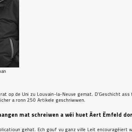
man
orat op de Uni zu Louvain-la-Neuve gemat. D’Geschicht ass 
icher a ronn 250 Artikele geschriwwen.
efaangen mat schreiwen a wéi huet Äert Ëmfeld do
icatioun gehat. Ech gouf vu ganz ville Leit encouragéiert 