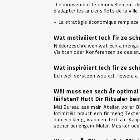
„Ce mouvement le renouvellement de l
d’adapter les anciens îlots de la vill
« La stratégie économique remplace l
Wat motivéiert Iech fir ze sc
Nidderzeschreiwen wat ech a menge 
Visitten oder Konferenzen ze deelen
Wat inspiréiert Iech fir ze sc
Ech wëll verstoën wou ech liewen, a
Wéi muss een sech Är optimal 
léifsten? Hutt Dir Ritualer be
Mäi Bureau ass mäin Atelier, voller 
Intimitéit brauch ech fir meng Text
hun ech keng, wann en Text am Kapp 
sëcher bei engem Moler, Musiker ode