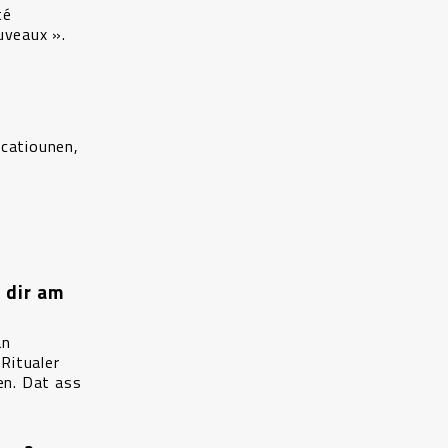
té
ouveaux ».
catiounen,
 dir am
an
Ritualer
en. Dat ass