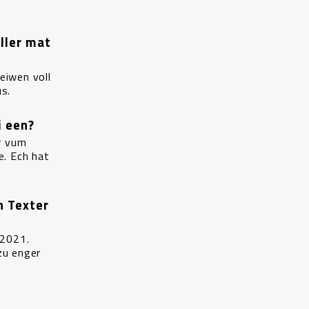
ller mat
eiwen voll
s.
i een?
r vum
e. Ech hat
n Texter
 2021.
zu enger