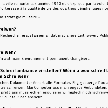
a ville remonte aux années 1910 et s’explique par la volon
e forteresse à la qualité de vie des quartiers périphériques n
a stratégie militaire ».
hreiwen?
Recherchen erausfannen an dat mat anere Leit iwwert Publi
.
hreiwen?
 firwat mäin Environnement permanent changéiert.
Schreifambiance virstellen? Wéini a wou schreift
im Schreiwen?
Bicher, Dokumenter ënnert alle Formater. Eng gebuerge Rou 
er ze schreiwen. Mäi Computer ass mäin engste Verbündeten. 
prett ass muss ech en esou séier wi miglech nidderschreiw
r Sculpteur net anescht.