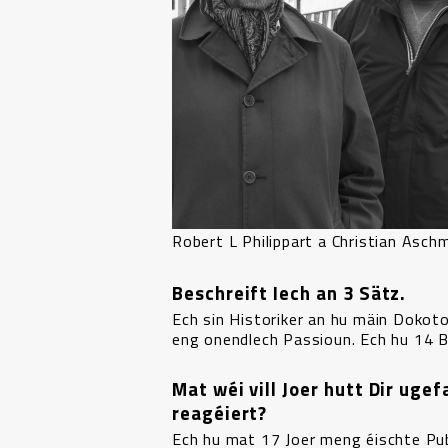
Robert L Philippart a Christian Asch
Beschreift Iech an 3 Sätz.
Ech sin Historiker an hu mäin Dokot
eng onendlech Passioun. Ech hu 14 B
Mat wéi vill Joer hutt Dir ug
reagéiert?
Ech hu mat 17 Joer meng éischte Publ