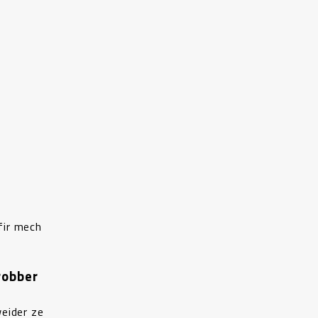
fir mech
robber
weider ze