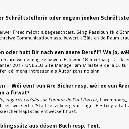
ker Schrëftstellerin oder engem jonken Schrëftste
lwer Freed mécht a begeeschtert. Séng Passioun fir d’Schr
chreiwe Communicatioun ass, iwwert d’Zäit an de Raum erau
n oder hutt Dir nach een anere Beruff? Wa jo, wé
 Schreiwen erleng ze liewen. Ech wor 18 Joer laang Direkte
zanter 2017 UNESCO Site Manager am Ministère de la Cultur
fen déi meng Intressen als Autor ganz no sinn.
en – Wéi eent vun Äre Bicher resp. wéi ee vun Äre
nn a firwat?
lle, regards croisés sur l’œuvre de Paul Retter
, Luxembourg,
et een wéi sech d’Stad Lëtzebuerg vun enger Festungsstad 
päescher Haptstad entwéckelt huet.
ieblingssätz aus dësem Buch resp. Text.