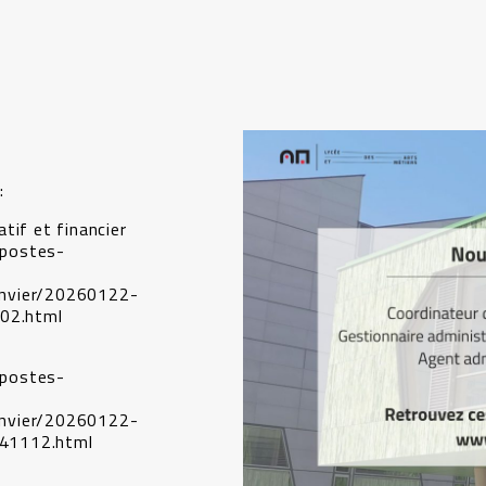
:
tif et financier
r/postes-
anvier/20260122-
102.html
r/postes-
anvier/20260122-
41112.html