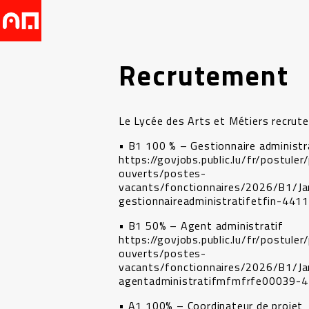
Recrutement
Le Lycée des Arts et Métiers recrute
• B1 100 % – Gestionnaire administra
https://govjobs.public.lu/fr/postule
ouverts/postes-
vacants/fonctionnaires/2026/B1/J
gestionnaireadministratifetfin-441
• B1 50% – Agent administratif
https://govjobs.public.lu/fr/postule
ouverts/postes-
vacants/fonctionnaires/2026/B1/J
agentadministratifmfmfrfe00039-4
• A1 100% – Coordinateur de projet