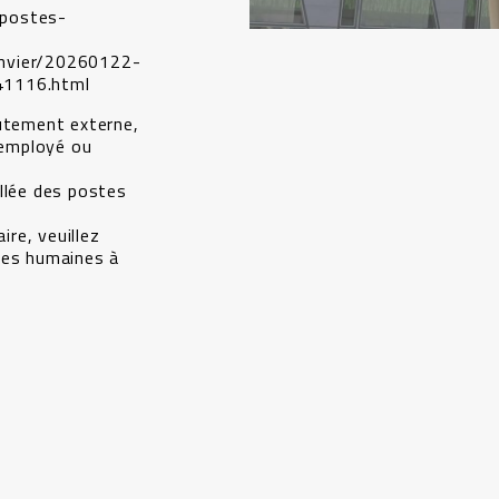
r/postes-
anvier/20260122-
41116.html
rutement externe,
u’employé ou
llée des postes
re, veuillez
ces humaines à