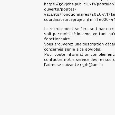
https://govjobs.public.lu/fr/postule
ouverts/postes-
vacants/fonctionnaires/2026/A1/J
coordinateurdeprojetmfmfrfe000-4
Le recrutement se fera soit par rec
soit par mobilité interne, en tant q
fonctionnaire.
Vous trouverez une description détai
concernés sur le site govjobs.
Pour toute information complémentai
contacter notre service des ressour
l’adresse suivante : grh@am.lu