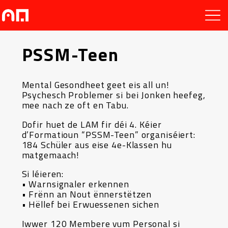
PSSM-Teen
Mental Gesondheet geet eis all un!
Psychesch Problemer si bei Jonken heefeg,
mee nach ze oft en Tabu.
Dofir huet de LAM fir déi 4. Kéier
d’Formatioun “PSSM-Teen” organiséiert:
184 Schüler aus eise 4e-Klassen hu
matgemaach!
Si léieren:
• Warnsignaler erkennen
• Frënn an Nout ënnerstëtzen
• Hëllef bei Erwuessenen sichen
Iwwer 120 Membere vum Personal si