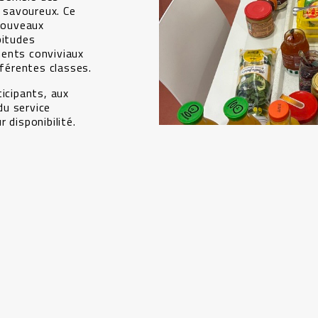
t savoureux. Ce
 nouveaux
bitudes
ents conviviaux
fférentes classes.
ticipants, aux
du service
 disponibilité.