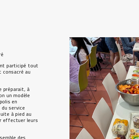
ré
nt participé tout
et consacré au
 préparait, à
elon un modèle
polis en
 du service
uite à pied au
 effectuer leurs
ensemble des