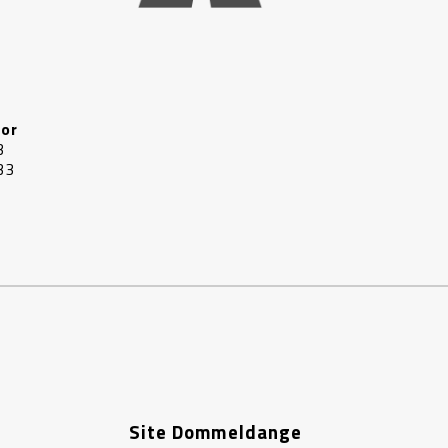
or
3
33
Site Dommeldange