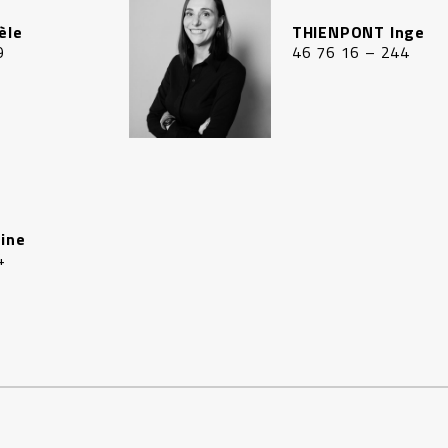
èle
THIENPONT Inge
9
46 76 16 – 244
ine
4