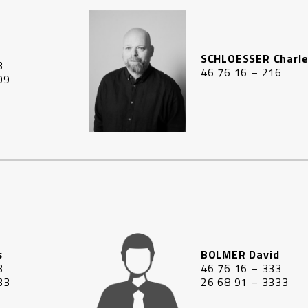
SCHLOESSER Charl
3
46 76 16 – 216
09
s
BOLMER David
3
46 76 16 – 333
33
26 68 91 – 3333