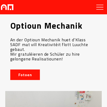
Optioun Mechanik
An der Optioun Mechanik huet d’Klass
5ADF mat vill Kreativitéit flott Luuchte
gebaut.
Mir gratuléieren de Schüler zu hire
gelongene Realisatiounen!
Fotoen