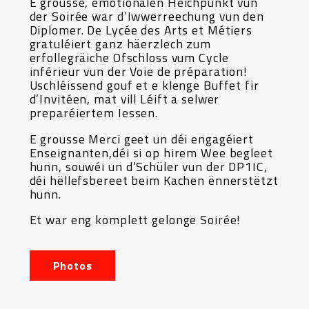
E grousse, emotionalen Héichpunkt vun
der Soirée war d’Iwwerreechung vun den
Diplomer. De Lycée des Arts et Métiers
gratuléiert ganz häerzlech zum
erfollegräiche Ofschloss vum Cycle
inférieur vun der Voie de préparation!
Uschléissend gouf et e klenge Buffet fir
d’Invitéen, mat vill Léift a selwer
preparéiertem Iessen.
E grousse Merci geet un déi engagéiert
Enseignanten,déi si op hirem Wee begleet
hunn, souwéi un d’Schüler vun der DP1IC,
déi hëllefsbereet beim Kachen ënnerstëtzt
hunn.
Et war eng komplett gelonge Soirée!
Photos