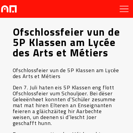
Ofschlossfeier vun de
5P Klassen am Lycée
des Arts et Métiers
Ofschlossfeier vun de 5P Klassen am Lycée
des Arts et Métiers
Den 7. Juli haten eis 5P Klassen eng flott
Ofschlossfeier vum Schouljoer. Bei dëser
Geleeënheet konnten d’Schüler zesumme
mat mat hiren Elteren an Enseignanten
feieren a gläichzäiteg hir Aarbechte
weisen, un deenen si d’lescht Joer
geschafft hunn.