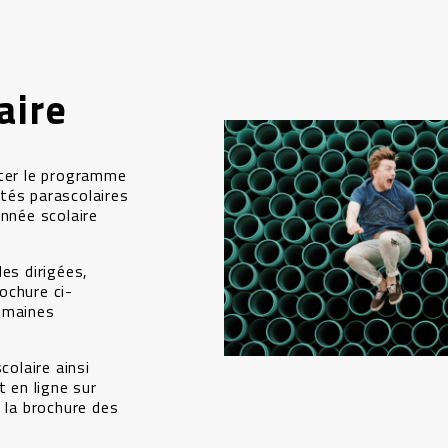
aire
nter le programme
vités parascolaires
année scolaire
es dirigées,
ochure ci-
omaines
colaire ainsi
t en ligne sur
 la brochure des