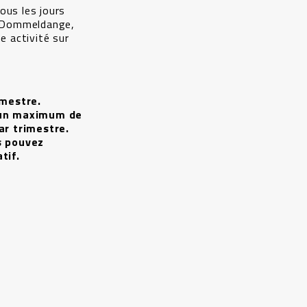
ous les jours
te Dommeldange,
e activité sur
imestre.
 un maximum de
ar trimestre.
s pouvez
tif.