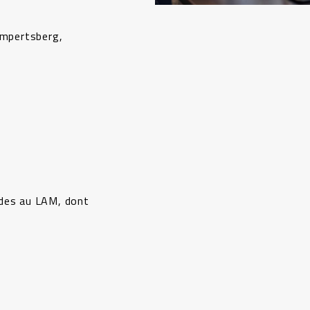
impertsberg,
t
udes au LAM, dont