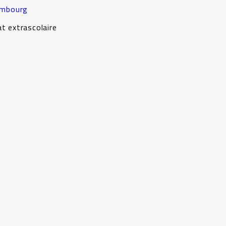
embourg
at extrascolaire