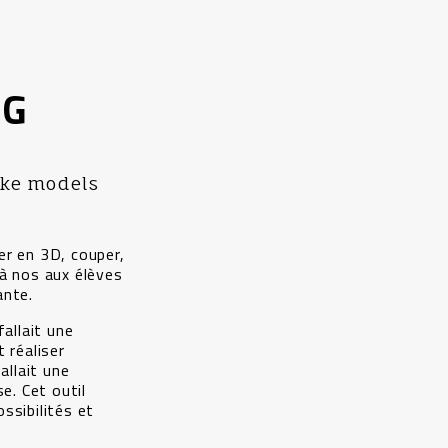
NG
ake models
er en 3D, couper,
à nos aux élèves
ante.
fallait une
 réaliser
allait une
e. Cet outil
ssibilités et