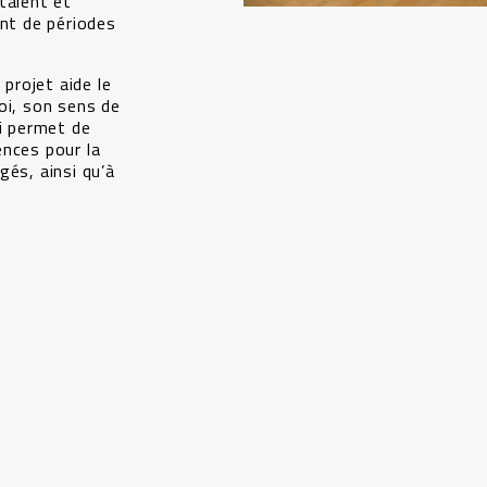
talent et
ant de périodes
 projet aide le
oi, son sens de
ui permet de
ences pour la
gés, ainsi qu’à