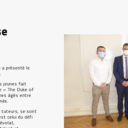
se
e a présenté le
.
s jeunes fait
le « The Duke of
unes âgés entre
née.
 tuteurs, se sont
est celui du défi
évolat,