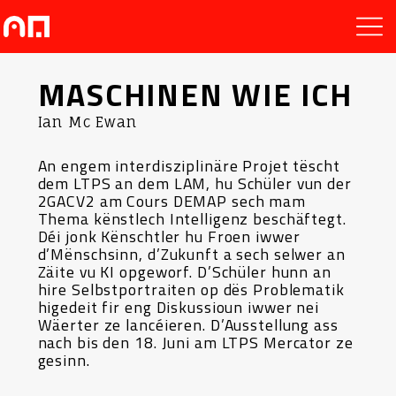
MASCHINEN WIE ICH
Ian Mc Ewan
An engem interdisziplinäre Projet tëscht
dem LTPS an dem LAM, hu Schüler vun der
2GACV2 am Cours DEMAP sech mam
Thema kënstlech Intelligenz beschäftegt.
Déi jonk Kënschtler hu Froen iwwer
d’Mënschsinn, d’Zukunft a sech selwer an
Zäite vu KI opgeworf. D’Schüler hunn an
hire Selbstportraiten op dës Problematik
higedeit fir eng Diskussioun iwwer nei
Wäerter ze lancéieren. D’Ausstellung ass
nach bis den 18. Juni am LTPS Mercator ze
gesinn.