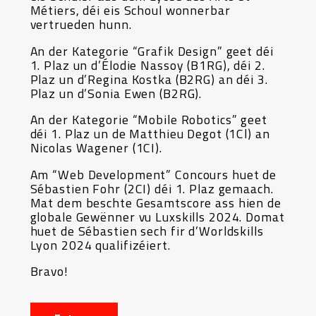
Métiers, déi eis Schoul wonnerbar
vertrueden hunn.
An der Kategorie “Grafik Design” geet déi
1. Plaz un d’Élodie Nassoy (B1RG), déi 2.
Plaz un d’Regina Kostka (B2RG) an déi 3.
Plaz un d’Sonia Ewen (B2RG).
An der Kategorie “Mobile Robotics” geet
déi 1. Plaz un de Matthieu Degot (1Cl) an
Nicolas Wagener (1CI).
Am “Web Development” Concours huet de
Sébastien Fohr (2CI) déi 1. Plaz gemaach.
Mat dem beschte Gesamtscore ass hien de
globale Gewënner vu Luxskills 2024. Domat
huet de Sébastien sech fir d’Worldskills
Lyon 2024 qualifizéiert.
Bravo!