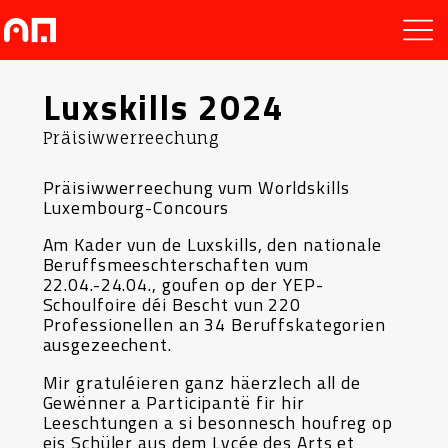
Luxskills 2024
Präisiwwerreechung
Präisiwwerreechung vum Worldskills
Luxembourg-Concours
Am Kader vun de Luxskills, den nationale
Beruffsmeeschterschaften vum
22.04.-24.04., goufen op der YEP-
Schoulfoire déi Bescht vun 220
Professionellen an 34 Beruffskategorien
ausgezeechent.
Mir gratuléieren ganz häerzlech all de
Gewënner a Participantë fir hir
Leeschtungen a si besonnesch houfreg op
eis Schüler aus dem Lycée des Arts et