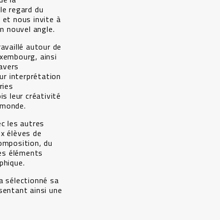
le regard du
 et nous invite à
un nouvel angle.
availlé autour de
uxembourg, ainsi
ravers
eur interprétation
ries
is leur créativité
e monde.
ec les autres
ux élèves de
omposition, du
des éléments
phique.
a sélectionné sa
sentant ainsi une