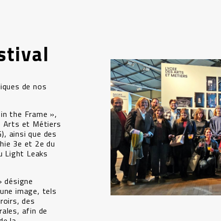
stival
niques de nos
in the Frame »,
s Arts et Métiers
, ainsi que des
hie 3e et 2e du
au Light Leaks
» désigne
d’une image, tels
roirs, des
ales, afin de
de la