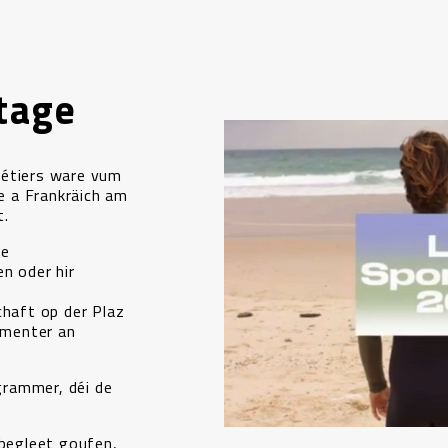
tage
Métiers ware vum
 a Frankräich am
t.
de
n oder hir
chaft op der Plaz
omenter an
rammer, déi de
 begleet goufen,