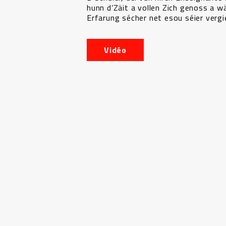
hunn d’Zäit a vollen Zich genoss a w
Erfarung sécher net esou séier vergi
Vidéo