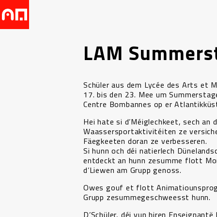
LAM Summers
Schüler aus dem Lycée des Arts et 
17. bis den 23. Mee um Summerstage
Centre Bombannes op er Atlantikküs
Hei hate si d’Méiglechkeet, sech an 
Waassersportaktivitéiten ze versiche
Fäegkeeten doran ze verbesseren.
Si hunn och déi natierlech Dünelands
entdeckt an hunn zesumme flott M
d’Liewen am Grupp genoss.
Owes gouf et flott Animatiounsprog
Grupp zesummegeschweesst hunn.
D’Schüler, déi vun hiren Enseignantë