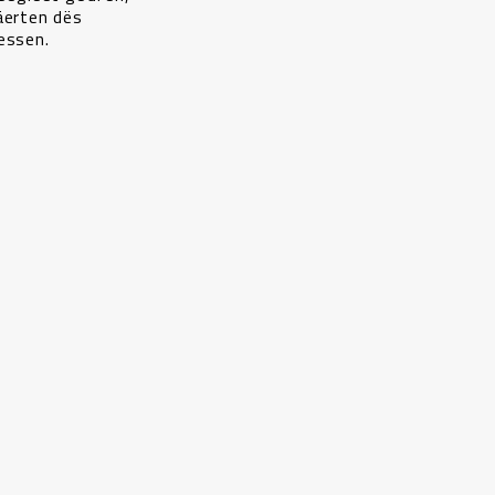
äerten dës
essen.