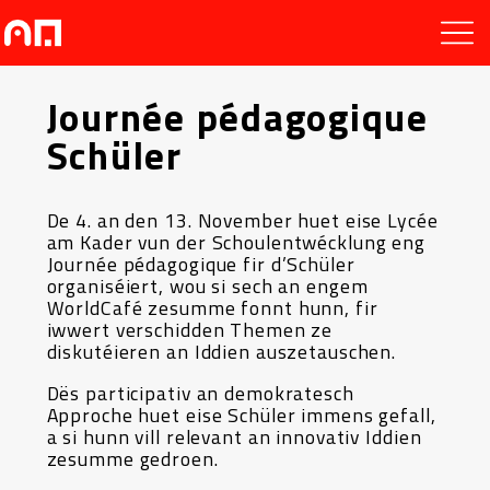
Journée pédagogique
Schüler
De 4. an den 13. November huet eise Lycée
am Kader vun der Schoulentwécklung eng
Journée pédagogique fir d’Schüler
organiséiert, wou si sech an engem
WorldCafé zesumme fonnt hunn, fir
iwwert verschidden Themen ze
diskutéieren an Iddien auszetauschen.
Dës participativ an demokratesch
Approche huet eise Schüler immens gefall,
a si hunn vill relevant an innovativ Iddien
zesumme gedroen.