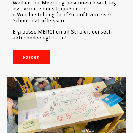
Well eis hir Meenung besonnesch wichteg
ass, wäerten dës Impulser an
d’Weichestellung fir d’Zukunft vun eiser
Schoul mat afléissen.
E grousse MERCI un all Schüler, déi sech
aktiv bedeelegt hunn!
Fotoen