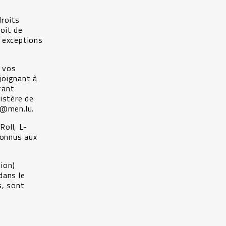
droits
oit de
s exceptions
e vos
 joignant à
fant
istère de
o@men.lu.
Roll, L-
connus aux
tion)
dans le
s, sont