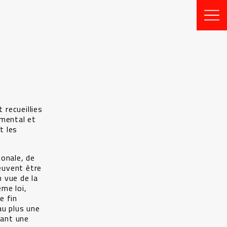
 recueillies
amental et
t les
ionale, de
peuvent être
 vue de la
ême loi,
e fin
au plus une
dant une