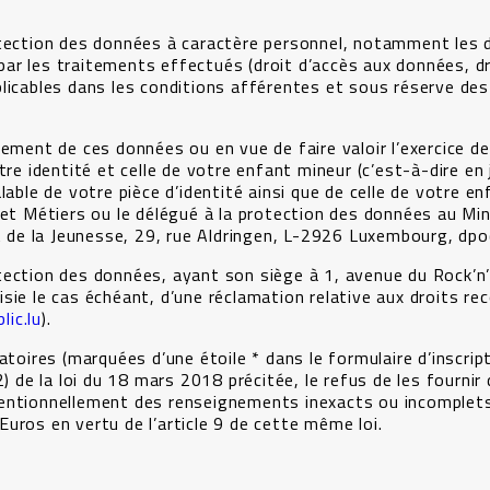
otection des données à caractère personnel, notamment les 
ar les traitements effectués (droit d’accès aux données, dr
licables dans les conditions afférentes et sous réserve de
tement de ces données ou en vue de faire valoir l’exercice d
tre identité et celle de votre enfant mineur (c’est-à-dire en
lable de votre pièce d’identité ainsi que de celle de votre en
 et Métiers ou le délégué à la protection des données au Min
et de la Jeunesse, 29, rue Aldringen, L-2926 Luxembourg, dp
ection des données, ayant son siège à 1, avenue du Rock’n’
sie le cas échéant, d’une réclamation relative aux droits re
ic.lu
).
atoires (marquées d’une étoile * dans le formulaire d’inscrip
) de la loi du 18 mars 2018 précitée, le refus de les fournir 
 intentionnellement des renseignements inexacts ou incomplet
uros en vertu de l’article 9 de cette même loi.