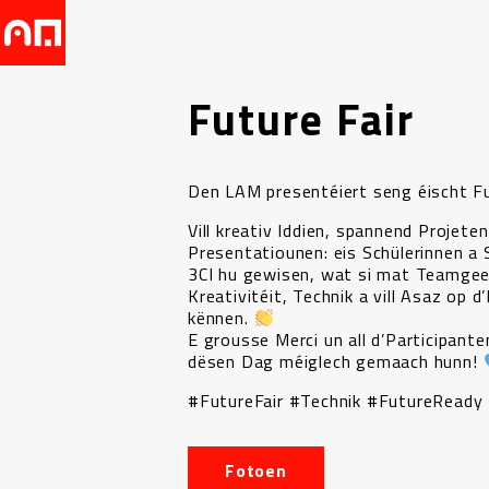
Future Fair
Den LAM presentéiert seng éischt F
Vill kreativ Iddien, spannend Projete
Presentatiounen: eis Schülerinnen a 
3CI hu gewisen, wat si mat Teamgee
Kreativitéit, Technik a vill Asaz op d
kënnen.
E grousse Merci un all d’Participanten
dësen Dag méiglech gemaach hunn!
#FutureFair #Technik #FutureReady
Fotoen