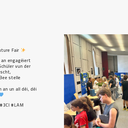
uture Fair
n an engagéiert
Schüler vun der
scht,
’Bee stelle
 an un all déi, déi
 #3CI #LAM