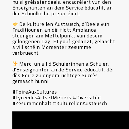
hu si gréisstendeels, encadréiert vun den
Enseignanten an dem Service éducatif, an
der Schoulkiche preparéiert.
De kulturellen Austausch, d’Deele vun
Traditiounen an déi flott Ambiance
stoungen am Mëttelpunkt vun dësem
gelongenen Dag. Et gouf gedanzt, gelaacht
a vill schéin Momenter zesumme
verbruecht.
Merci un all d’Schülerinnen a Schüler,
d’Enseignanten an de Service éducatif, déi
dës Foire zu engem richtege Succès
gemaach hunn!
#FoireAuxCultures
#LycéedesArtsetMétiers #Diversitéit
#Zesummenhalt #KulturellenAustausch