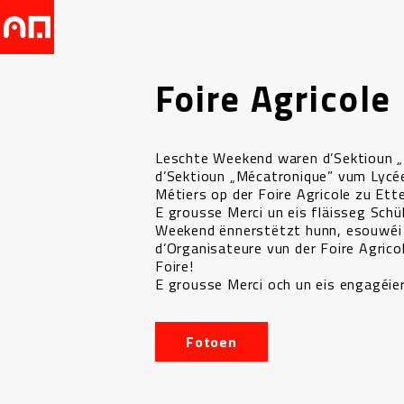
Foire Agricole
Leschte Weekend waren d’Sektioun 
d’Sektioun „Mécatronique” vum Lycé
Métiers op der Foire Agricole zu Ette
E grousse Merci un eis fläisseg Schül
Weekend ënnerstëtzt hunn, esouwéi
d’Organisateure vun der Foire Agricole
Foire!
E grousse Merci och un eis engagéie
Fotoen