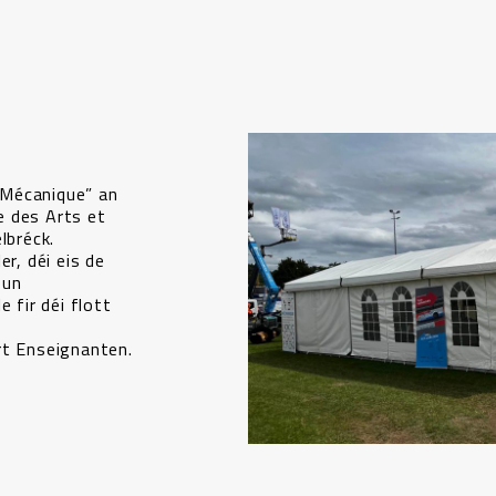
„Mécanique” an
e des Arts et
lbréck.
er, déi eis de
 un
 fir déi flott
rt Enseignanten.