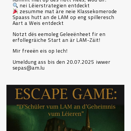
nei Léierstrategien entdeckt
zesumme mat äre neie Klassekomerode
Spaass hutt an de LAM op eng spilleresch
Aart a Weis entdeckt
Notzt dës eemoleg Geleeënheet fir en
erfollegräiche Start an är LAM-Zäit!
Mir freeën eis op Iech!
Umeldung ass bis den 20.07.2025 iwwer
sepas@am.lu