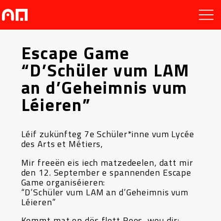
Escape Game
“D’Schüler vum LAM
an d’Geheimnis vum
Léieren”
Léif zukünfteg 7e Schüler*inne vum Lycée
des Arts et Métiers,
Mir freeën eis iech matzedeelen, datt mir
den 12. September e spannenden Escape
Game organiséieren:
“D’Schüler vum LAM an d’Geheimnis vum
Léieren”
Kommt mat op dës flott Rees, wou dir: