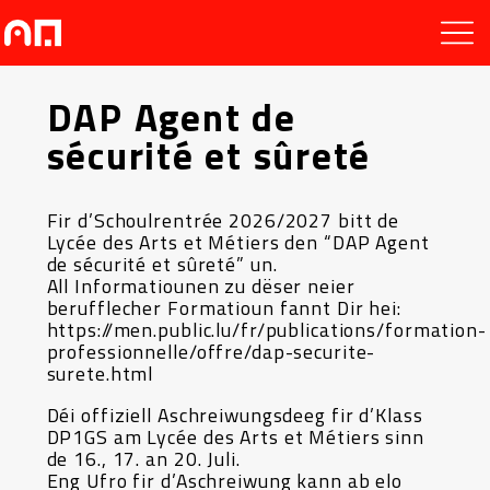
DAP Agent de
sécurité et sûreté
Fir d’Schoulrentrée 2026/2027 bitt de
Lycée des Arts et Métiers den “DAP Agent
de sécurité et sûreté” un.
All Informatiounen zu dëser neier
berufflecher Formatioun fannt Dir hei:
https://men.public.lu/fr/publications/formation-
professionnelle/offre/dap-securite-
surete.html
Déi offiziell Aschreiwungsdeeg fir d’Klass
DP1GS am Lycée des Arts et Métiers sinn
de 16., 17. an 20. Juli.
Eng Ufro fir d’Aschreiwung kann ab elo