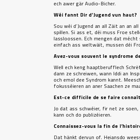
ech awer gär Audio-Bicher.
Wéi fannt Dir d’Jugend vun haut?
Sou wéi d’Jugend an all Zäit an an al
spillen. Si ass et, déi muss Froe ste
lassloossen. Ech mengen dat mécht 
einfach ass weltwäit, mussen déi Fr
Avez-vous souvent le syndrome de
Well ech keng haaptberufflech Schrë
dann ze schreiwen, wann Iddi an Insp
och emol dee Syndrom kannt. Meescht
fokusséieren an aner Saachen ze ma
Est-ce difficile de se faire conna
Jo dat ass schwéier, fir net ze soen
kann och do publizéieren.
Connaissez-vous la fin de l’histo
Dat hänkt dervun of. Heiansdo weess