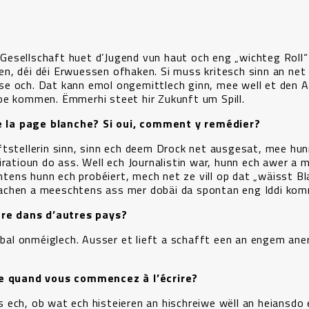
l Gesellschaft huet d’Jugend vun haut och eng „wichteg Roll“
llen, déi déi Erwuessen ofhaken. Si muss kritesch sinn an net
se och. Dat kann emol ongemittlech ginn, mee well et den 
oe kommen. Ëmmerhi steet hir Zukunft um Spill.
 la page blanche? Si oui, comment y remédier?
ftstellerin sinn, sinn ech deem Drock net ausgesat, mee hu
iratioun do ass. Well ech Journalistin war, hunn ech awer a
ens hunn ech probéiert, mech net ze vill op dat „wäisst Bl
achen a meeschtens ass mer dobäi da spontan eng Iddi kom
ître dans d’autres pays?
, bal onméiglech. Ausser et lieft a schafft een an engem ane
ire quand vous commencez à l’écrire?
 ech, ob wat ech histeieren an hischreiwe wëll an heiansdo