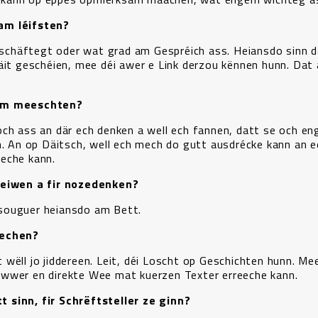
am léifsten?
chäftegt oder wat grad am Gespréich ass. Heiansdo sinn d
äit geschéien, mee déi awer e Link derzou kënnen hunn. Dat
 am meeschten?
ch ass an där ech denken a well ech fannen, datt se och eng
n. An op Däitsch, well ech mech do gutt ausdrécke kann an 
eche kann.
hreiwen a fir nozedenken?
souguer heiansdo am Bett.
eechen?
wëll jo jiddereen. Leit, déi Loscht op Geschichten hunn. Mee
n iwwer en direkte Wee mat kuerzen Texter erreeche kann.
 sinn, fir Schrëftsteller ze ginn?