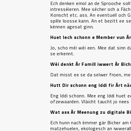
Ech denken emol an de Sprooche sollt 
intresséieren. Mee sécher och a Fäche
Konscht etc. ass. An eventuell och G
spille loosse kann. An et bezitt ee 
kënnen agesat ginn.
Huet Iech schonn e Member vun Äre
Jo, scho méi wéi een. Mee dat sinn 
se erkennt.
Wéi denkt Är Famill iwwert Är Bich
Dat misst ee se da selwer froen, me
Hutt Dir schonn eng Iddi fir Ärt n
Eng Iddi schonn. Mee eng Iddi huet 
ofzewaarden. Vläicht taucht jo nees e
Wat ass Är Meenung zu digitale Bi
Ech hunn nach ëmmer gär Bicher am Gr
matzehuelen, ekologesch an iwwerall a