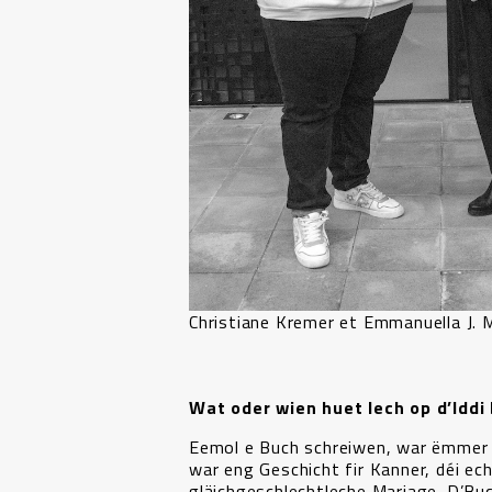
Christiane Kremer et Emmanuella J. M
Wat oder wien huet Iech op d’Iddi 
Eemol e Buch schreiwen, war ëmmer 
war eng Geschicht fir Kanner, déi 
gläichgeschlechtleche Mariage. D’B