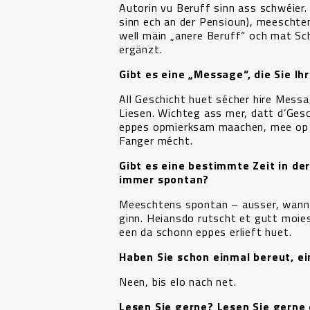
Autorin vu Beruff sinn ass schwéier.
sinn ech an der Pensioun), meeschte
well mäin „anere Beruff“ och mat Sc
ergänzt.
Gibt es eine „Message“, die Sie I
All Geschicht huet sécher hire Mes
Liesen. Wichteg ass mer, datt d’Gesc
eppes opmierksam maachen, mee op ke
Fanger mécht.
Gibt es eine bestimmte Zeit in de
immer spontan?
Meeschtens spontan – ausser, wann 
ginn. Heiansdo rutscht et gutt moies
een da schonn eppes erlieft huet.
Haben Sie schon einmal bereut, e
Neen, bis elo nach net.
Lesen Sie gerne? Lesen Sie gerne 