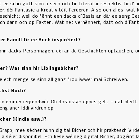
ee scho gutt sinn a sech och fir Literatur respektiv fir d’L
r, déi Fantasie a Kreativitéit fërderen. Also och alles, wat
eschicht: well do fënnt een dacks d’Basis an där ee seng Ge
sech dann och op Fakten. Wat net verhënnert, datt och d’Fant
r Famill fir ee Buch inspiréiert?
dann dacks Personnagen, déi an de Geschichten optauchen, o
er? Wat sinn hir Liblingsbicher?
e ech menge se sinn all ganz frou iwwer mäi Schreiwen.
ächst Buch?
een ëmmer iergendwéi. Ob dorausser eppes gëtt – dat bleift
ng aner Iddi virdrun op.
cher (Kindle asw.)?
app, mee sécher hunn digital Bicher och hir praktesch Virdeel
 séier disponibel. Ech liese wéineg digital Bicher, dogéint 