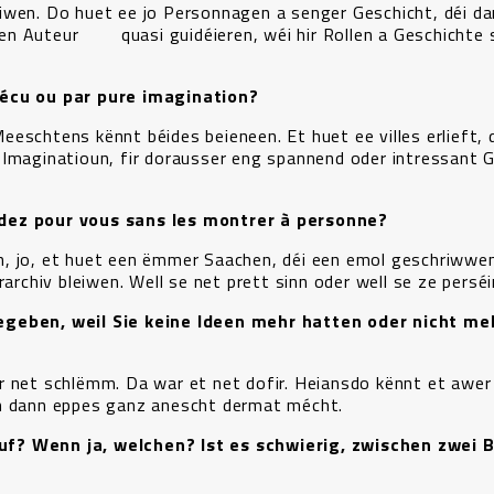
iwen. Do huet ee jo Personnagen a senger Geschicht, déi d
en Auteur quasi guidéieren, wéi hir Rollen a Geschichte s
vécu ou par pure imagination?
eschtens kënnt béides beieneen. Et huet ee villes erlieft, 
 Imaginatioun, fir dorausser eng spannend oder intressant 
rdez pour vous sans les montrer à personne?
n, jo, et huet een ëmmer Saachen, déi een emol geschriwwe
hiv bleiwen. Well se net prett sinn oder well se ze perséin
egeben, weil Sie keine Ideen mehr hatten oder nicht me
 net schlëmm. Da war et net dofir. Heiansdo kënnt et awer 
an dann eppes ganz anescht dermat mécht.
f? Wenn ja, welchen? Ist es schwierig, zwischen zwei 