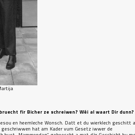
artija
bruecht fir Bicher ze schreiwen? Wéi al waart Dir dunn?
esou en heemleche Wonsch. Datt et du wierklech geschitt 
ech geschriwwen hat am Kader vum Gesetz iwwer de
uch huet „Mammendag“ geheescht a mat där Geschicht hu mer