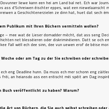
 Dovunner liewe kann een hei am Land bal net. Ech war Journa
ns ass d’Schreiwen éischter eppes, wat een niewelaanscht 
hreiwen a Geschichtenerzielen ze dinn hat, huet dat sech ë
hrem Publikum mit Ihren Büchern vermitteln wollen?
sage – mee wat de Lieser domadder mécht, dat ass seng Dec
hichten net blesséieren oder diskriminéieren. Datt se och e
e Fall wëll ech dee sinn, dee vun uewen erof de béise mor
r Woche oder am Tag zu der Sie schreiben oder schreibe
ech eng Deadline hunn. Da muss ech mer schonn eng zäitle
 fréi, an heiansdo ass een eréischt méi spéit am Dag inspiré
in Buch veröffentlicht zu haben? Warum?
die Art von Büchern, die Sie auch selbst schreiben oder