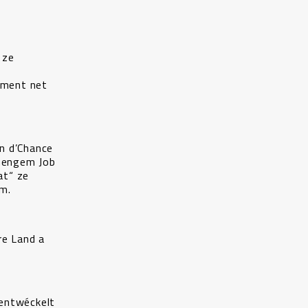
 ze
Ament net
nn d’Chance
 mengem Job
at“ ze
m.
re Land a
 entwéckelt