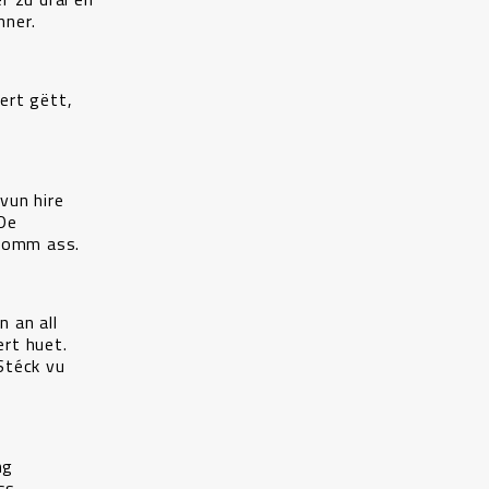
nner.
ert gëtt,
vun hire
„De
skomm ass.
 an all
rt huet.
Stéck vu
ng
ss.