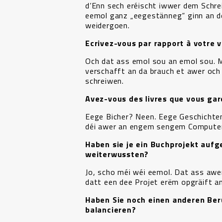
d’Enn sech eréischt iwwer dem Schre
eemol ganz „eegestänneg“ ginn an d
weidergoen.
Ecrivez-vous par rapport à votre 
Och dat ass emol sou an emol sou. Me
verschafft an da brauch et awer och
schreiwen.
Avez-vous des livres que vous ga
Eege Bicher? Neen. Eege Geschichte
déi awer an engem sengem Computerarc
Haben sie je ein Buchprojekt aufg
weiterwussten?
Jo, scho méi wéi eemol. Dat ass awer
datt een dee Projet erëm opgräift 
Haben Sie noch einen anderen Beru
balancieren?