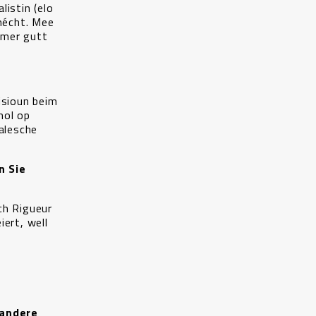
listin (elo
mécht. Mee
mmer gutt
isioun beim
mol op
alesche
n Sie
ch Rigueur
iert, well
 andere