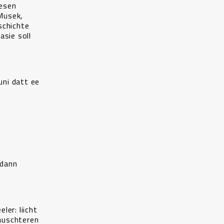
iesen
 Musek,
schichte
asie soll
uni datt ee
 dann
er: liicht
lauschteren