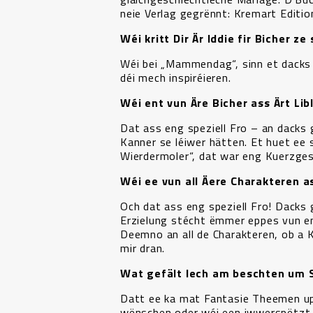
neie Verlag gegrënnt: Kremart Edition
Wéi kritt Dir Är Iddie fir Bicher z
Wéi bei „Mammendag“, sinn et dacks 
déi mech inspiréieren.
Wéi ent vun Äre Bicher ass Ärt Li
Dat ass eng speziell Fro – an dacks 
Kanner se léiwer hätten. Et huet ee s
Wierdermoler“, dat war eng Kuerzgesc
Wéi ee vun all Äere Charakteren a
Och dat ass eng speziell Fro! Dacks
Erzielung stécht ëmmer eppes vun en
Deemno an all de Charakteren, ob a 
mir dran.
Wat gefält Iech am beschten um 
Datt ee ka mat Fantasie Theemen upa
wënschen oder wéi een iwwerspëtzt