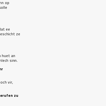
ann op
olle
dat ee
Geschicht ze
n huet an
lech sinn.
hr
och vir,
Berufen zu