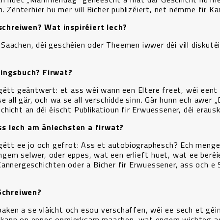
. Zënterhier hu mer vill Bicher publizéiert, net nëmme fir Ka
e schreiwen? Wat inspiréiert Iech?
Saachen, déi geschéien oder Theemen iwwer déi vill diskutéi
blingsbuch? Firwat?
gëtt geäntwert: et ass wéi wann een Eltere freet, wéi eent 
e all gär, och wa se all verschidde sinn. Gär hunn ech awer 
hicht an déi éischt Publikatioun fir Erwuessener, déi erau
ss Iech am änlechsten a firwat?
 gëtt ee jo och gefrot: Ass et autobiographesch? Ech mengen
gem selwer, oder eppes, wat een erlieft huet, wat ee beréie
Kannergeschichten oder a Bicher fir Erwuessener, ass och e 
Schreiwen?
ken a se vläicht och esou verschaffen, wéi ee sech et géi
 kann op eppes opmierksam maachen, wat engem wichteg a