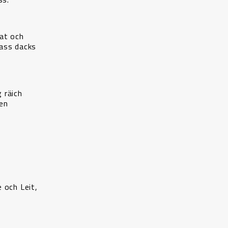
at och
 ass dacks
 räich
een
 och Leit,