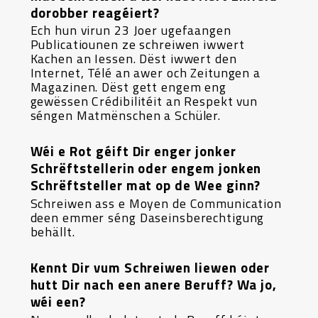
dorobber reagéiert?
Ech hun virun 23 Joer ugefaangen
Publicatiounen ze schreiwen iwwert
Kachen an Iessen. Dëst iwwert den
Internet, Télé an awer och Zeitungen a
Magazinen. Dëst gett engem eng
gewëssen Crédibilitéit an Respekt vun
séngen Matmënschen a Schüler.
Wéi e Rot géift Dir enger jonker
Schrëftstellerin oder engem jonken
Schrëftsteller mat op de Wee ginn?
Schreiwen ass e Moyen de Communication
deen emmer séng Daseinsberechtigung
behällt.
Kennt Dir vum Schreiwen liewen oder
hutt Dir nach een anere Beruff? Wa jo,
wéi een?