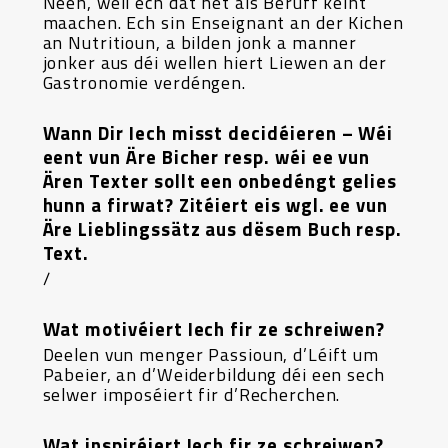
Neen, well ech dat net als Beruff kéint
maachen. Ech sin Enseignant an der Kichen
an Nutritioun, a bilden jonk a manner
jonker aus déi wellen hiert Liewen an der
Gastronomie verdéngen.
Wann Dir Iech misst decidéieren – Wéi
eent vun Äre Bicher resp. wéi ee vun
Ären Texter sollt een onbedéngt gelies
hunn a firwat? Zitéiert eis wgl. ee vun
Äre Lieblingssätz aus dësem Buch resp.
Text.
/
Wat motivéiert Iech fir ze schreiwen?
Deelen vun menger Passioun, d’Léift um
Pabeier, an d’Weiderbildung déi een sech
selwer imposéiert fir d’Recherchen.
Wat inspiréiert Iech fir ze schreiwen?