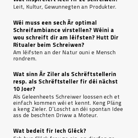
Leit, Kultur, Gewunnegten an Produkter.
Wéi muss een sech Är optimal
Schreifambiance virstellen? Wéini a
wou schreift dir am léifsten? Hutt Dir
Ritualer beim Schreiwen?
Am léifsten an der Natur ouni e Mensch
rondrem.
Wat sinn Är Ziler als Schrëftstellerin
resp. als Schrëftsteller fir déi nächst
10 Joer?
Als Geleenheets Schreiwer loossen ech et
einfach kommen wéi et kennt. Keng Pläng
a keng Zieler. D’Loscht an déi spontan Idee
ass de beschten Driww a Moteur.
Wat bedeit fir Iech Gléck?