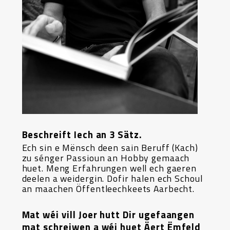
Beschreift Iech an 3 Sätz.
Ech sin e Mënsch deen sain Beruff (Kach)
zu sénger Passioun an Hobby gemaach
huet. Meng Erfahrungen well ech gaeren
deelen a weidergin. Dofir halen ech Schoul
an maachen Öffentleechkeets Aarbecht.
Mat wéi vill Joer hutt Dir ugefaangen
mat schreiwen a wéi huet Äert Ëmfeld