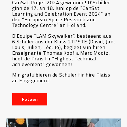
CanSat Projet 2024 gewonnen! D’Schüler
ginn de 17. an 18. Juni op de “CanSat
Learning and Celebration Event 2024” an
den “European Space Research and
Technology Centre” an Holland.
D’Equipe “LAM Skywalker”, besteeënd aus
6 Schüler aus der Klass 2TPSTE (David, Jan,
Louis, Julien, Léo, Jo), begleet vun hiren
Enseignantë Thomas Kopf a Marc Mootz,
huet de Präis fir “Highest Technical
Achievement” gewonnen!
Mir gratuléieren de Schüler fir hire Fläiss
an Engagement!
Fotoen