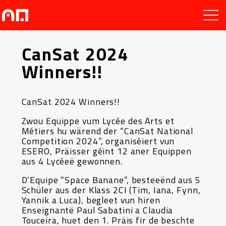
CanSat 2024
Winners!!
CanSat 2024 Winners!!
Zwou Equippe vum Lycée des Arts et
Métiers hu wärend der “CanSat National
Competition 2024”, organiséiert vun
ESERO, Präisser géint 12 aner Equippen
aus 4 Lycéeë gewonnen.
D’Equipe “Space Banane”, besteeënd aus 5
Schüler aus der Klass 2CI (Tim, Iana, Fynn,
Yannik a Luca), begleet vun hiren
Enseignantë Paul Sabatini a Claudia
Touceira, huet den 1. Präis fir de beschte