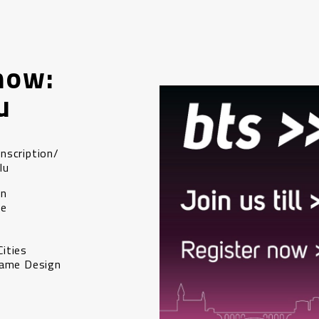
now:
u
inscription/
lu
gn
ce
ities
ame Design