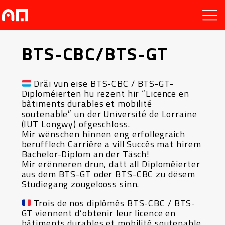
BTS-CBC/BTS-GT
Dräi vun eise BTS-CBC / BTS-GT-
Diploméierten hu rezent hir “Licence en
bâtiments durables et mobilité
soutenable” un der Université de Lorraine
(IUT Longwy) ofgeschloss.
Mir wënschen hinnen eng erfollegräich
berufflech Carrière a vill Succès mat hirem
Bachelor-Diplom an der Täsch!
Mir erënneren drun, datt all Diploméierter
aus dem BTS-GT oder BTS-CBC zu dësem
Studiegang zougelooss sinn.
Trois de nos diplômés BTS-CBC / BTS-
GT viennent d’obtenir leur licence en
bâtiments durables et mobilité soutenable