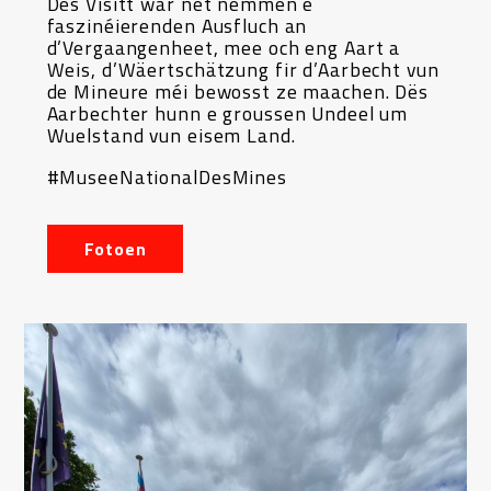
Dës Visitt war net nëmmen e
faszinéierenden Ausfluch an
d’Vergaangenheet, mee och eng Aart a
Weis, d’Wäertschätzung fir d’Aarbecht vun
de Mineure méi bewosst ze maachen. Dës
Aarbechter hunn e groussen Undeel um
Wuelstand vun eisem Land.
#MuseeNationalDesMines
Fotoen