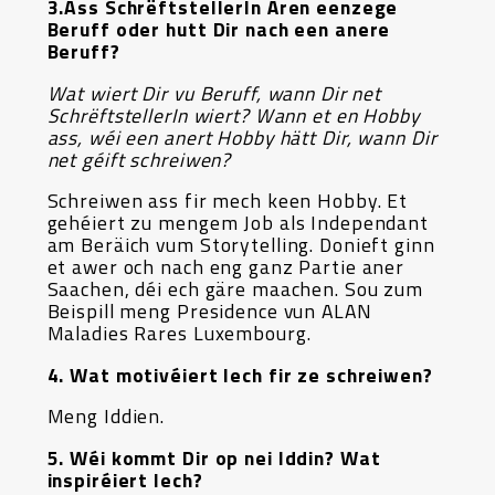
3.Ass SchrëftstellerIn Ären eenzege
Beruff oder hutt Dir nach een anere
Beruff?
Wat wiert Dir vu Beruff, wann Dir net
SchrëftstellerIn wiert? Wann et en Hobby
ass, wéi een anert Hobby hätt Dir, wann Dir
net géift schreiwen?
Schreiwen ass fir mech keen Hobby. Et
gehéiert zu mengem Job als Independant
am Beräich vum Storytelling. Donieft ginn
et awer och nach eng ganz Partie aner
Saachen, déi ech gäre maachen. Sou zum
Beispill meng Presidence vun ALAN
Maladies Rares Luxembourg.
4. Wat motivéiert Iech fir ze schreiwen?
Meng Iddien.
5. Wéi kommt Dir op nei Iddin? Wat
inspiréiert Iech?