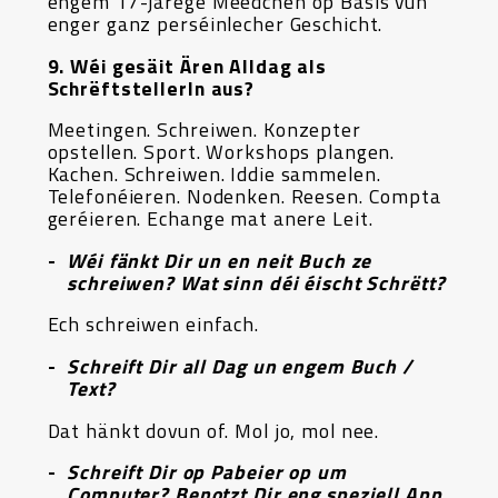
engem 17-järege Meedchen op Basis vun
enger ganz perséinlecher Geschicht.
9. Wéi gesäit Ären Alldag als
SchrëftstellerIn aus?
Meetingen. Schreiwen. Konzepter
opstellen. Sport. Workshops plangen.
Kachen. Schreiwen. Iddie sammelen.
Telefonéieren. Nodenken. Reesen. Compta
geréieren. Echange mat anere Leit.
Wéi fänkt Dir un en neit Buch ze
schreiwen? Wat sinn déi éischt Schrëtt?
Ech schreiwen einfach.
Schreift Dir all Dag un engem Buch /
Text?
Dat hänkt dovun of. Mol jo, mol nee.
Schreift Dir op Pabeier op um
Computer? Benotzt Dir eng speziell App