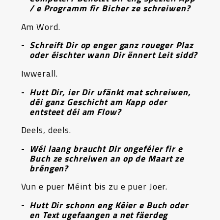
/ e Programm fir Bicher ze schreiwen?
Am Word.
Schreift Dir op enger ganz roueger Plaz
oder éischter wann Dir ënnert Leit sidd?
Iwwerall.
Hutt Dir, ier Dir ufänkt mat schreiwen,
déi ganz Geschicht am Kapp oder
entsteet déi am Flow?
Deels, deels.
Wéi laang braucht Dir ongeféier fir e
Buch ze schreiwen an op de Maart ze
bréngen?
Vun e puer Méint bis zu e puer Joer.
Hutt Dir schonn eng Kéier e Buch oder
en Text ugefaangen a net fäerdeg