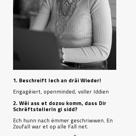
1. Beschreift Iech an dräi Wieder!
Engagéiert, openminded, voller Iddien
2. Wéi ass et dozou komm, dass Dir
SchrëftstellerIn gi sidd?
Ech hunn nach ëmmer geschriwwen. En
Zoufall war et op alle Fall net.