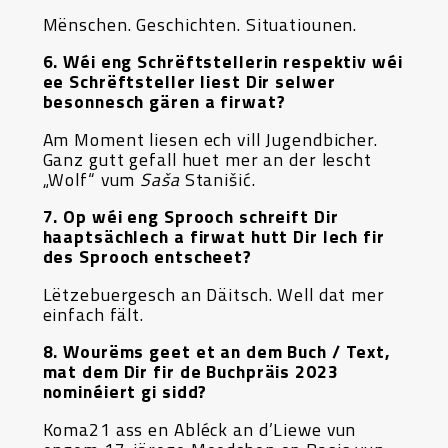
Mënschen. Geschichten. Situatiounen.
6. Wéi eng Schrëftstellerin respektiv wéi
ee Schrëftsteller liest Dir selwer
besonnesch gären a firwat?
Am Moment liesen ech vill Jugendbicher.
Ganz gutt gefall huet mer an der lescht
„Wolf“ vum
Saša
Stanišić.
7. Op wéi eng Sprooch schreift Dir
haaptsächlech a firwat hutt Dir Iech fir
des Sprooch entscheet?
Lëtzebuergesch an Däitsch. Well dat mer
einfach fält.
8. Wourëms geet et an dem Buch / Text,
mat dem Dir fir de Buchpräis 2023
nominéiert gi sidd?
Koma21 ass en Abléck an d’Liewe vun