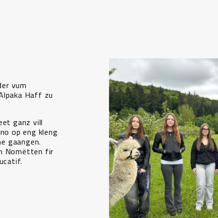
der vum
Alpaka Haff zu
et ganz vill
rno op eng kleng
ne gaangen.
n Nomëtten fir
ucatif.