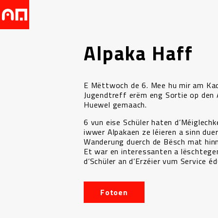
Alpaka Haff
E Mëttwoch de 6. Mee hu mir am Ka
Jugendtreff erëm eng Sortie op den 
Huewel gemaach.
6 vun eise Schüler haten d’Méiglechke
iwwer Alpakaen ze léieren a sinn due
Wanderung duerch de Bësch mat hin
Et war en interessanten a lëschtege
d’Schüler an d’Erzéier vum Service éd
Fotoen