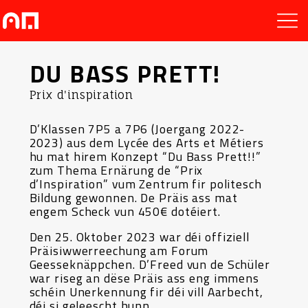
DU BASS PRETT!
Prix d'inspiration
D’Klassen 7P5 a 7P6 (Joergang 2022-
2023) aus dem Lycée des Arts et Métiers
hu mat hirem Konzept “Du Bass Prett!!”
zum Thema Ernärung de “Prix
d’Inspiration” vum Zentrum fir politesch
Bildung gewonnen. De Präis ass mat
engem Scheck vun 450€ dotéiert.
Den 25. Oktober 2023 war déi offiziell
Präisiwwerreechung am Forum
Geesseknäppchen. D’Freed vun de Schüler
war riseg an dëse Präis ass eng immens
schéin Unerkennung fir déi vill Aarbecht,
déi si geleescht hunn.