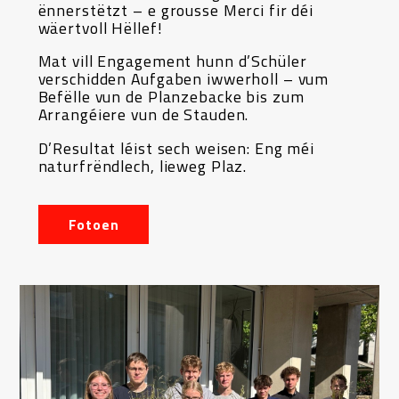
ënnerstëtzt – e grousse Merci fir déi
wäertvoll Hëllef!
Mat vill Engagement hunn d’Schüler
verschidden Aufgaben iwwerholl – vum
Befëlle vun de Planzebacke bis zum
Arrangéiere vun de Stauden.
D’Resultat léist sech weisen: Eng méi
naturfrëndlech, lieweg Plaz.
Fotoen