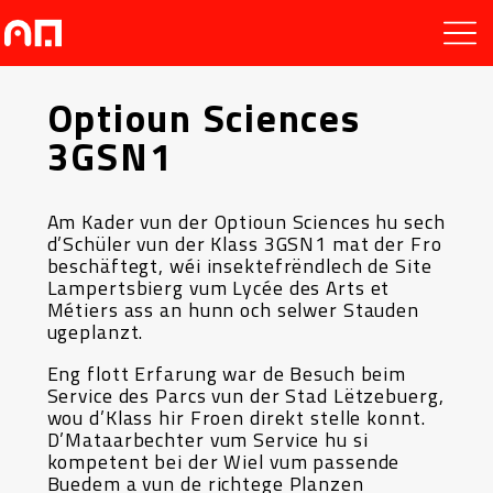
Optioun Sciences
3GSN1
Am Kader vun der Optioun Sciences hu sech
d’Schüler vun der Klass 3GSN1 mat der Fro
beschäftegt, wéi insektefrëndlech de Site
Lampertsbierg vum Lycée des Arts et
Métiers ass an hunn och selwer Stauden
ugeplanzt.
Eng flott Erfarung war de Besuch beim
Service des Parcs vun der Stad Lëtzebuerg,
wou d’Klass hir Froen direkt stelle konnt.
D’Mataarbechter vum Service hu si
kompetent bei der Wiel vum passende
Buedem a vun de richtege Planzen