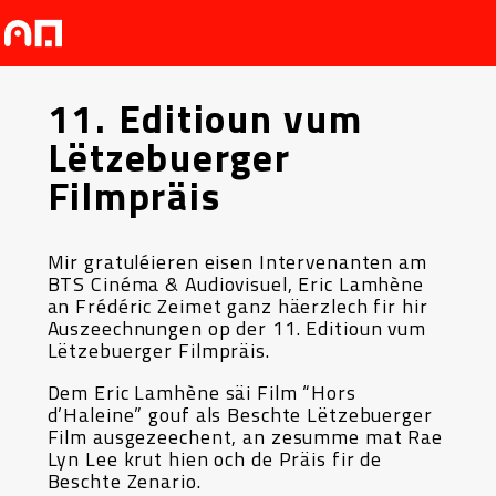
11. Editioun vum
Lëtzebuerger
Filmpräis
Mir gratuléieren eisen Intervenanten am
BTS Cinéma & Audiovisuel, Eric Lamhène
an Frédéric Zeimet ganz häerzlech fir hir
Auszeechnungen op der 11. Editioun vum
Lëtzebuerger Filmpräis.
Dem Eric Lamhène säi Film “Hors
d’Haleine” gouf als Beschte Lëtzebuerger
Film ausgezeechent, an zesumme mat Rae
Lyn Lee krut hien och de Präis fir de
Beschte Zenario.