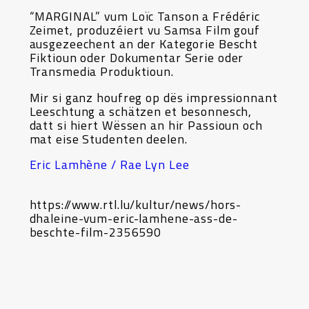
“MARGINAL” vum Loïc Tanson a Frédéric
Zeimet, produzéiert vu Samsa Film gouf
ausgezeechent an der Kategorie Bescht
Fiktioun oder Dokumentar Serie oder
Transmedia Produktioun.
Mir si ganz houfreg op dës impressionnant
Leeschtung a schätzen et besonnesch,
datt si hiert Wëssen an hir Passioun och
mat eise Studenten deelen.
Eric Lamhène / Rae Lyn Lee
https://www.rtl.lu/kultur/news/hors-
dhaleine-vum-eric-lamhene-ass-de-
beschte-film-2356590