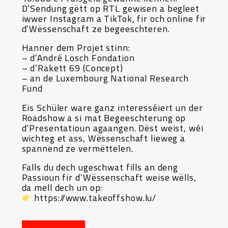
D’Sendung gëtt op RTL gewisen a begleet
iwwer Instagram a TikTok, fir och online fir
d’Wëssenschaft ze begeeschteren.
Hanner dem Projet stinn:
– d’André Losch Fondation
– d’Rakett 69 (Concept)
– an de Luxembourg National Research
Fund
Eis Schüler ware ganz interesséiert un der
Roadshow a si mat Begeeschterung op
d’Presentatioun agaangen. Dëst weist, wéi
wichteg et ass, Wëssenschaft lieweg a
spannend ze vermëttelen.
Falls du dech ugeschwat fills an deng
Passioun fir d’Wëssenschaft weise wëlls,
da mell dech un op:
https://www.takeoffshow.lu/