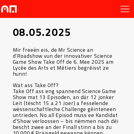
08.05.2025
Mir freeën eis, de Mr Science an
d’Roadshow vun der innovativer Science
Game Show Take Off de 6. Mee 2025 am
Lycée des Arts et Métiers begréisst ze
hunn!
Wat ass Take Off?
Take Off ass eng spannend Science Game
Show mat 13 Episoden, an där 12 jonker
Leit (tëscht 15 a 21 Joer) a fesselende
wëssenschaftleche Challenge géinteneen
untrieden. No all Episod muss ee Kandidat
d’Show verloossen – bis nëmmen nach déi
bescht zwee an der Finall stinn a bis zu
10.000 € Präisgeld gewanne kënnen.