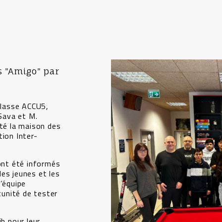
s "Amigo" par
 classe ACCU5,
Sava et M.
ité la maison des
tion Inter-
 ont été informés
es jeunes et les
’équipe
tunité de tester
ib pour leur