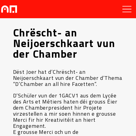
Chrëscht- an
Neijoerschkaart vun
der Chamber
Dëst Joer hat d’Chrëscht- an
Neijoerschkaart vun der Chamber d’Thema
“D’Chamber an all hire Facetten”.
D’Schüler vun der 1GACV1 aus dem Lycée
des Arts et Métiers haten déi grouss Éier
dem Chamberpresident hir Projete
virzestellen a mir soen hinnen e grousse
Merci fir hir Kreativitéit an hiert
Engagement.
E grousse Merci och un de