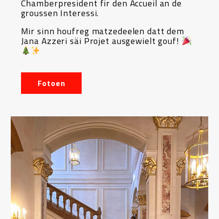
Chamberpresident fir den Accueil an de
groussen Interessi.
Mir sinn houfreg matzedeelen datt dem
Jana Azzeri säi Projet ausgewielt gouf!
Fotoen