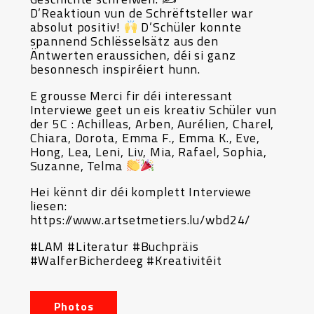
D’Reaktioun vun de Schrëftsteller war
absolut positiv!
D’Schüler konnte
spannend Schlësselsätz aus den
Äntwerten eraussichen, déi si ganz
besonnesch inspiréiert hunn.
E grousse Merci fir déi interessant
Interviewe geet un eis kreativ Schüler vun
der 5C : Achilleas, Arben, Aurélien, Charel,
Chiara, Dorota, Emma F., Emma K., Eve,
Hong, Lea, Leni, Liv, Mia, Rafael, Sophia,
Suzanne, Telma
Hei kënnt dir déi komplett Interviewe
liesen:
https://www.artsetmetiers.lu/wbd24/
#LAM #Literatur #Buchpräis
#WalferBicherdeeg #Kreativitéit
Photos