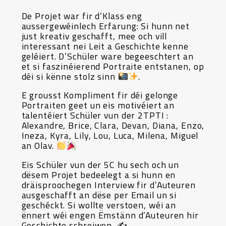
De Projet war fir d’Klass eng
aussergewéinlech Erfarung: Si hunn net
just kreativ geschafft, mee och vill
interessant nei Leit a Geschichte kenne
geléiert. D’Schüler ware begeeschtert an
et si faszinéierend Portraite entstanen, op
déi si kënne stolz sinn
.
E grousst Kompliment fir déi gelonge
Portraiten geet un eis motivéiert an
talentéiert Schüler vun der 2TPTI :
Alexandre, Brice, Clara, Devan, Diana, Enzo,
Ineza, Kyra, Lily, Lou, Luca, Milena, Miguel
an Olav.
Eis Schüler vun der 5C hu sech och un
dësem Projet bedeelegt a si hunn en
dräisproochegen Interview fir d’Auteuren
ausgeschafft an dëse per Email un si
geschéckt. Si wollte verstoen, wéi an
ënnert wéi engen Ëmstänn d’Auteuren hir
Geschichte schreiwen. ✍️