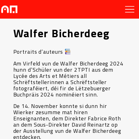
Walfer Bicherdeeg
Portraits d’auteurs
Am Virfeld vun de Walfer Bicherdeeg 2024
hunn d’Schüler vun der 2TPTI aus dem
Lycée des Arts et Métiers all
Schrëftstellerinnen a Schrëftsteller
fotograféiert, déi fir de Lëtzebuerger
Buchpräis 2024 nominéiert sinn.
De 14. November konnte si dunn hir
Wierker zesumme mat hiren
Enseignanten, dem Direkter Fabrice Roth
an dem Sous-Direkter David Reinartz op
der Ausstellung vun de Walfer Bicherdeeg
entdecken.