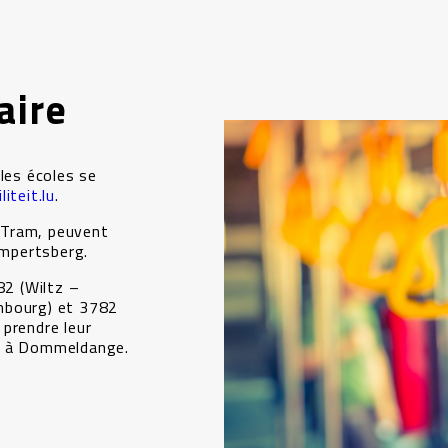
aire
 les écoles se
iteit.lu
.
e Tram, peuvent
impertsberg.
82 (Wiltz –
mbourg) et 3782
prendre leur
g à Dommeldange.