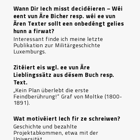
Wann Dir Iech misst decidéieren – Wéi
eent vun Äre Bicher resp. wéi ee vun
Ären Texter sollt een onbedéngt gelies
hunn a firwat?
Interessant finde ich meine letzte
Publikation zur Militärgeschichte
Luxemburgs.
Zitéiert eis wgl. ee vun Äre
Lieblingssätz aus dësem Buch resp.
Text.
„Kein Plan überlebt die erste
Feindberührung!“ Graf von Moltke (1800-
1891).
Wat motivéiert Iech fir ze schreiwen?
Geschichte und bezahlte
Projektabkommen, etwa mit der
Universität