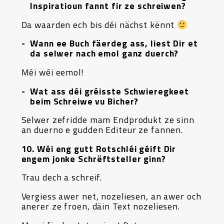
Inspiratioun fannt fir ze schreiwen?
Da waarden ech bis déi nächst kënnt
Wann ee Buch fäerdeg ass, liest Dir et
da selwer nach emol ganz duerch?
Méi wéi eemol!
Wat ass déi gréisste Schwieregkeet
beim Schreiwe vu Bicher?
Selwer zefridde mam Endprodukt ze sinn
an duerno e gudden Editeur ze fannen.
10. Wéi eng gutt Rotschléi géift Dir
engem jonke Schrëftsteller ginn?
Trau dech a schreif.
Vergiess awer net, nozeliesen, an awer och
anerer ze froen, däin Text nozeliesen.