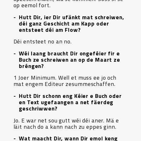
op eemol fort.
Hutt Dir, ier Dir ufänkt mat schreiwen,
déi ganz Geschicht am Kapp oder
entsteet déi am Flow?
Déi entsteet no an no.
Wéi laang braucht Dir ongeféier fir e
Buch ze schreiwen an op de Maart ze
bréngen?
1 Joer Minimum. Well et muss ee jo och
mat engem Editeur zesummeschaffen.
Hutt Dir schonn eng Kéier e Buch oder
en Text ugefaangen a net fäerdeg
geschriwwen?
Jo. E war net sou gutt wéi déi aner. Mä e
läit nach do a kann nach zu eppes ginn.
Wat maacht Dir, wann Dir emol keng