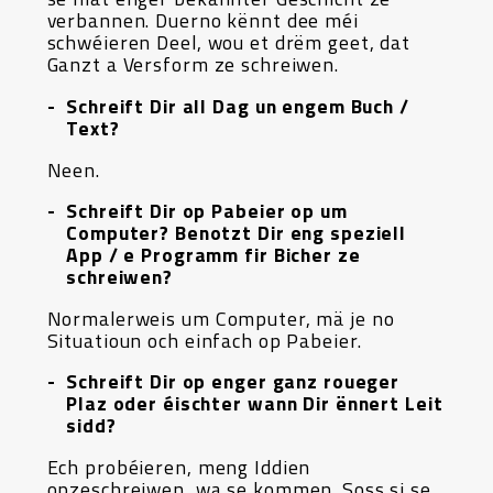
verbannen. Duerno kënnt dee méi
schwéieren Deel, wou et drëm geet, dat
Ganzt a Versform ze schreiwen.
Schreift Dir all Dag un engem Buch /
Text?
Neen.
Schreift Dir op Pabeier op um
Computer? Benotzt Dir eng speziell
App / e Programm fir Bicher ze
schreiwen?
Normalerweis um Computer, mä je no
Situatioun och einfach op Pabeier.
Schreift Dir op enger ganz roueger
Plaz oder éischter wann Dir ënnert Leit
sidd?
Ech probéieren, meng Iddien
opzeschreiwen, wa se kommen. Soss si se