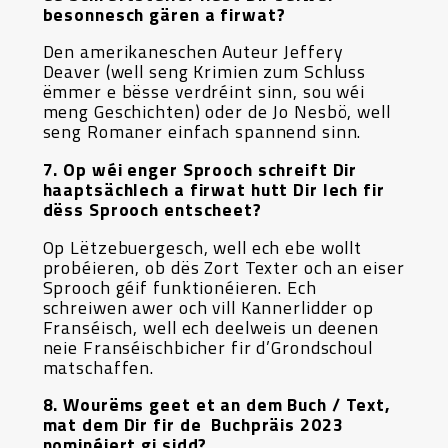
besonnesch gären a firwat?
Den amerikaneschen Auteur Jeffery
Deaver (well seng Krimien zum Schluss
ëmmer e bësse verdréint sinn, sou wéi
meng Geschichten) oder de Jo Nesbö, well
seng Romaner einfach spannend sinn.
7. Op wéi enger Sprooch schreift Dir
haaptsächlech a firwat hutt Dir Iech fir
dëss Sprooch entscheet?
Op Lëtzebuergesch, well ech ebe wollt
probéieren, ob dës Zort Texter och an eiser
Sprooch géif funktionéieren. Ech
schreiwen awer och vill Kannerlidder op
Franséisch, well ech deelweis un deenen
neie Franséischbicher fir d’Grondschoul
matschaffen.
8. Wourëms geet et an dem Buch / Text,
mat dem Dir fir de Buchpräis 2023
nominéiert gi sidd?