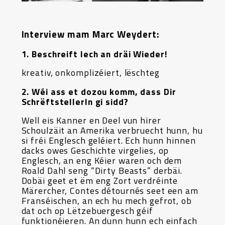
Interview mam Marc Weydert:
1. Beschreift Iech an dräi Wieder!
kreativ, onkomplizéiert, lëschteg
2. Wéi ass et dozou komm, dass Dir
SchrëftstellerIn gi sidd?
Well eis Kanner en Deel vun hirer
Schoulzäit an Amerika verbruecht hunn, hu
si fréi Englesch geléiert. Ech hunn hinnen
dacks owes Geschichte virgelies, op
Englesch, an eng Kéier waren och dem
Roald Dahl seng “Dirty Beasts” derbäi.
Dobäi geet et ëm eng Zort verdréinte
Märercher, Contes détournés seet een am
Franséischen, an ech hu mech gefrot, ob
dat och op Lëtzebuergesch géif
funktionéieren. An dunn hunn ech einfach