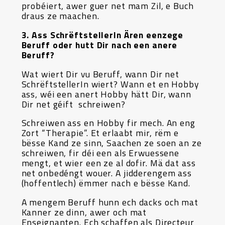
probéiert, awer guer net mam Zil, e Buch
draus ze maachen.
3. Ass SchrëftstellerIn Ären eenzege
Beruff oder hutt Dir nach een anere
Beruff?
Wat wiert Dir vu Beruff, wann Dir net
SchrëftstellerIn wiert? Wann et en Hobby
ass, wéi een anert Hobby hätt Dir, wann
Dir net géift schreiwen?
Schreiwen ass en Hobby fir mech. An eng
Zort “Therapie”. Et erlaabt mir, rëm e
bësse Kand ze sinn, Saachen ze soen an ze
schreiwen, fir déi een als Erwuessene
mengt, et wier een ze al dofir. Mä dat ass
net onbedéngt wouer. A jidderengem ass
(hoffentlech) ëmmer nach e bësse Kand.
A mengem Beruff hunn ech dacks och mat
Kanner ze dinn, awer och mat
Enseignanten. Ech schaffen als Directeur