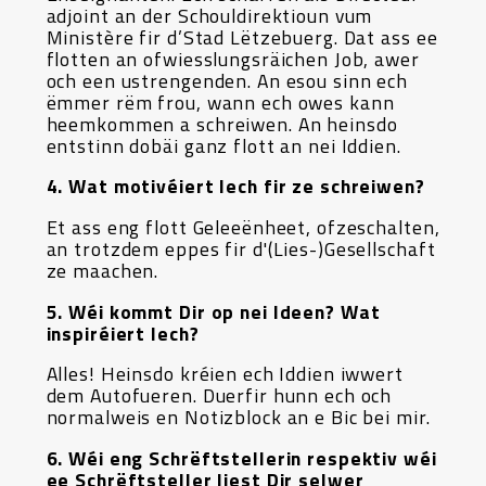
adjoint an der Schouldirektioun vum
Ministère fir d’Stad Lëtzebuerg. Dat ass ee
flotten an ofwiesslungsräichen Job, awer
och een ustrengenden. An esou sinn ech
ëmmer rëm frou, wann ech owes kann
heemkommen a schreiwen. An heinsdo
entstinn dobäi ganz flott an nei Iddien.
4. Wat motivéiert Iech fir ze schreiwen?
Et ass eng flott Geleeënheet, ofzeschalten,
an trotzdem eppes fir d'(Lies-)Gesellschaft
ze maachen.
5. Wéi kommt Dir op nei Ideen? Wat
inspiréiert Iech?
Alles! Heinsdo kréien ech Iddien iwwert
dem Autofueren. Duerfir hunn ech och
normalweis en Notizblock an e Bic bei mir.
6. Wéi eng Schrëftstellerin respektiv wéi
ee Schrëftsteller liest Dir selwer