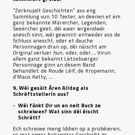
“Zerknujelt Geschichten” ass eng
Sammlung vun 10 Texter, an deenen et ëm
ganz bekannte Märercher, Legenden,
Seeërcher geet, déi awer iergendwéi
anesch sinn, wéi gewinnt: entweder ass de
Schluss anescht, oder et dauche
Personnagen dran op, déi näischt am
Original verluer hun, oder, oder…. Virun
allem ganz bekannt Lëtzebuerger
Personnage ginn an dësem Band
behandlet: de Roude Léif, de Kropemann,
d’Maus Ketty, …
9. Wéi gesäit Ären Alldag als
SchrëftstellerIn aus?
Wéi fänkt Dir un en neit Buch ze
schreiwen? Wat sinn déi éischt
Schrëtt?
Ech schreiwe meng Iddien op a probéieren,
se mat enger bekannter Geschicht ze