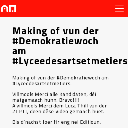
Making of vun der
#Demokratiewoch
am
#Lyceedesartsetmetiers
Making of vun der #Demokratiewoch am
#Lyceedesartsetmetiers.
Villmools Merci alle Kandidaten, déi
matgemaach hunn. Bravo!!!!
A villmools Merci dem Luca Thill vun der
2TPTI, deen dëse Video gemaach huet.
Bis d’nächst Joer fir eng nei Editioun,