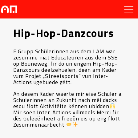
Hip-Hop-Danzcours
E Grupp Schülerinnen aus dem LAM war
zesumme mat Educateuren aus dem SSE
op Bouneweg, fir do un engem Hip-Hop-
Danzcours deelzehuelen, deen am Kader
vum Projet „Streetsports“ vun Inter-
Actions ugebuede gëtt.
An dësem Kader wäerte mir eise Schüler a
Schülerinnen an Zukunft nach méi dacks
esou flott Aktivitéite kënnen ubidden
Mir soen Inter-Actions villmools Merci fir
dës Geleeënheet a freeën eis op eng flott
Zesummenaarbecht